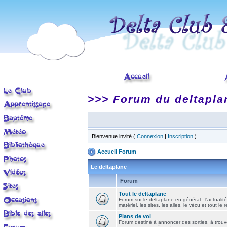
>>> Forum du deltapla
Bienvenue invité (
Connexion
|
Inscription
)
Accueil Forum
Le deltaplane
Forum
Tout le deltaplane
Forum sur le deltaplane en général : l'actualité
matériel, les sites, les ailes, le vécu et tout le r
Plans de vol
Forum destiné à annoncer des sorties, à trouv