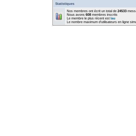
Statistiques
Nos membres ont écrit un total de
24533
mess
Nous avons
608
membres inscrits
Le membre le plus récent est
lau
Le nombre maximum d'utilisateurs en ligne sim