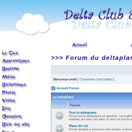
>>> Forum du deltapla
Bienvenue invité (
Connexion
|
Inscription
)
Accueil Forum
Le deltaplane
Forum
Tout le deltaplane
Forum sur le deltaplane en général : l'actualité
matériel, les sites, les ailes, le vécu et tout le r
Plans de vol
Forum destiné à annoncer des sorties, à trouv