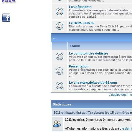
organiser des virées etc...
Les débutants
Forum destiné à ceux qui voudraient établir u
deltaplane ou simplement poser des question
connait pas l'activité.
Le Delta Club 82
Discussions autour du Delta Club 82, propositi
manifestation, les rendez-vous, etc...
...
Forum
Le comptoir des deltistes
Vous avez un truc super intéressant à dire mais
parle de tout, de rien mais surtout pas de la 
Présentation
Petite présentation pour ceux qui le souhaites
un âge, un niveau de vol, depuis combien de t
etc...
Le site www.delta-club-82.com
Forum destiné à discuter de problèmes rencont
nouveautés, à proposer des modifications ou d
L'équipe des mo
Statistiques
1011 utilisateur(s) actif(s) durant les 15 dernières
1011
invité(s),
0
membres
0
membre anonyme
Afficher les informations triées suivant :
le derni