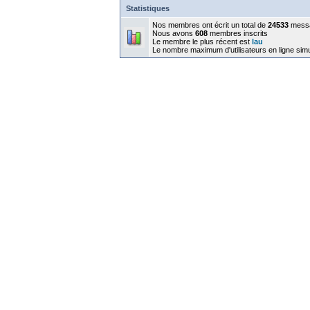
Statistiques
Nos membres ont écrit un total de
24533
mess
Nous avons
608
membres inscrits
Le membre le plus récent est
lau
Le nombre maximum d'utilisateurs en ligne sim