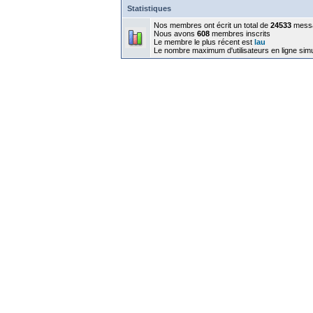
Statistiques
Nos membres ont écrit un total de
24533
mess
Nous avons
608
membres inscrits
Le membre le plus récent est
lau
Le nombre maximum d'utilisateurs en ligne sim