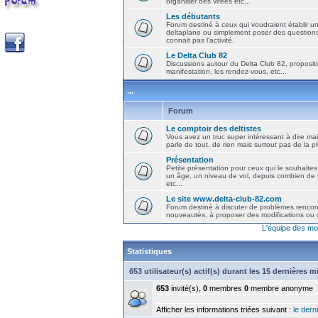
organiser des virées etc...
Les débutants
Forum destiné à ceux qui voudraient établir u
deltaplane ou simplement poser des question
connait pas l'activité.
Le Delta Club 82
Discussions autour du Delta Club 82, propositi
manifestation, les rendez-vous, etc...
...
Forum
Le comptoir des deltistes
Vous avez un truc super intéressant à dire mais
parle de tout, de rien mais surtout pas de la 
Présentation
Petite présentation pour ceux qui le souhaites
un âge, un niveau de vol, depuis combien de t
etc...
Le site www.delta-club-82.com
Forum destiné à discuter de problèmes rencont
nouveautés, à proposer des modifications ou d
L'équipe des mo
Statistiques
653 utilisateur(s) actif(s) durant les 15 dernières 
653
invité(s),
0
membres
0
membre anonyme
Afficher les informations triées suivant :
le derni