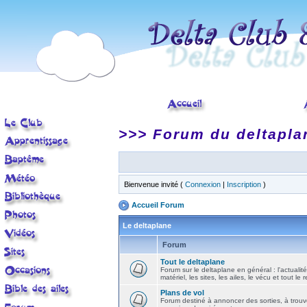
>>> Forum du deltapla
Bienvenue invité (
Connexion
|
Inscription
)
Accueil Forum
Le deltaplane
Forum
Tout le deltaplane
Forum sur le deltaplane en général : l'actualité
matériel, les sites, les ailes, le vécu et tout le r
Plans de vol
Forum destiné à annoncer des sorties, à trouv