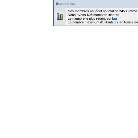
Statistiques
Nos membres ont écrit un total de
24533
mess
Nous avons
608
membres inscrits
Le membre le plus récent est
lau
Le nombre maximum d'utilisateurs en ligne sim