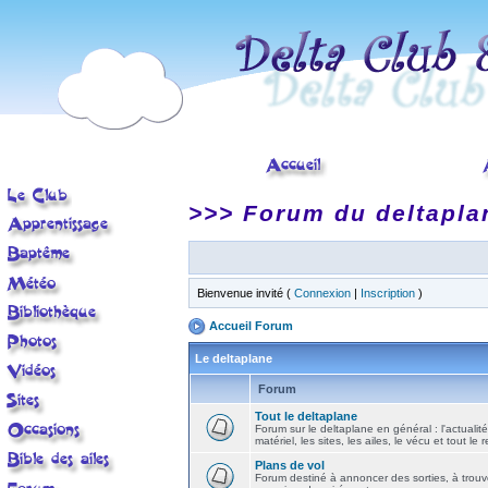
>>> Forum du deltapla
Bienvenue invité (
Connexion
|
Inscription
)
Accueil Forum
Le deltaplane
Forum
Tout le deltaplane
Forum sur le deltaplane en général : l'actualité
matériel, les sites, les ailes, le vécu et tout le r
Plans de vol
Forum destiné à annoncer des sorties, à trouv