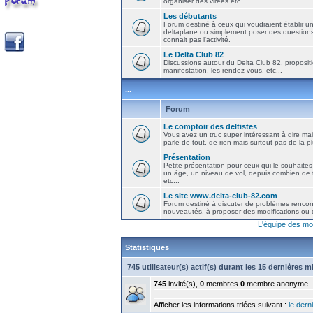
organiser des virées etc...
Les débutants
Forum destiné à ceux qui voudraient établir u
deltaplane ou simplement poser des question
connait pas l'activité.
Le Delta Club 82
Discussions autour du Delta Club 82, propositi
manifestation, les rendez-vous, etc...
...
Forum
Le comptoir des deltistes
Vous avez un truc super intéressant à dire mais
parle de tout, de rien mais surtout pas de la 
Présentation
Petite présentation pour ceux qui le souhaites
un âge, un niveau de vol, depuis combien de t
etc...
Le site www.delta-club-82.com
Forum destiné à discuter de problèmes rencont
nouveautés, à proposer des modifications ou d
L'équipe des mo
Statistiques
745 utilisateur(s) actif(s) durant les 15 dernières 
745
invité(s),
0
membres
0
membre anonyme
Afficher les informations triées suivant :
le derni