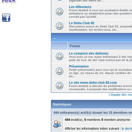
organiser des virées etc...
Les débutants
Forum destiné à ceux qui voudraient établir u
deltaplane ou simplement poser des question
connait pas l'activité.
Le Delta Club 82
Discussions autour du Delta Club 82, propositi
manifestation, les rendez-vous, etc...
...
Forum
Le comptoir des deltistes
Vous avez un truc super intéressant à dire mais
parle de tout, de rien mais surtout pas de la 
Présentation
Petite présentation pour ceux qui le souhaites
un âge, un niveau de vol, depuis combien de t
etc...
Le site www.delta-club-82.com
Forum destiné à discuter de problèmes rencont
nouveautés, à proposer des modifications ou d
L'équipe des mo
Statistiques
444 utilisateur(s) actif(s) durant les 15 dernières 
444
invité(s),
0
membres
0
membre anonyme
Afficher les informations triées suivant :
le derni