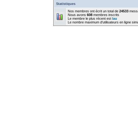
Statistiques
Nos membres ont écrit un total de
24533
mess
Nous avons
608
membres inscrits
Le membre le plus récent est
lau
Le nombre maximum d'utilisateurs en ligne sim