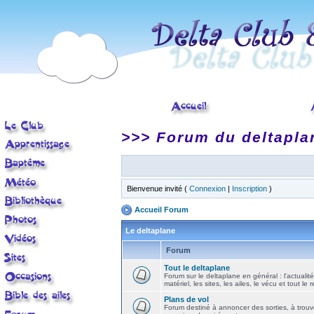
>>> Forum du deltapla
Bienvenue invité (
Connexion
|
Inscription
)
Accueil Forum
Le deltaplane
Forum
Tout le deltaplane
Forum sur le deltaplane en général : l'actualité
matériel, les sites, les ailes, le vécu et tout le r
Plans de vol
Forum destiné à annoncer des sorties, à trouv