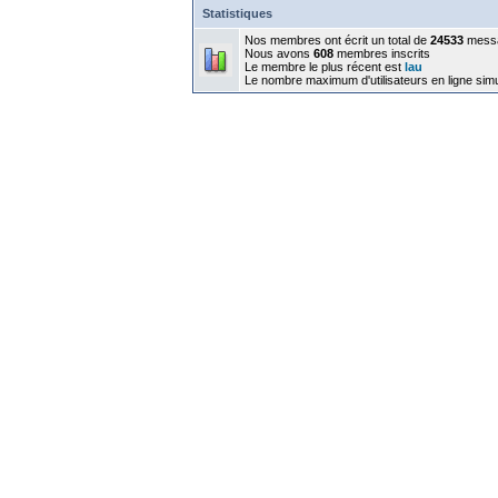
Statistiques
Nos membres ont écrit un total de
24533
mess
Nous avons
608
membres inscrits
Le membre le plus récent est
lau
Le nombre maximum d'utilisateurs en ligne sim