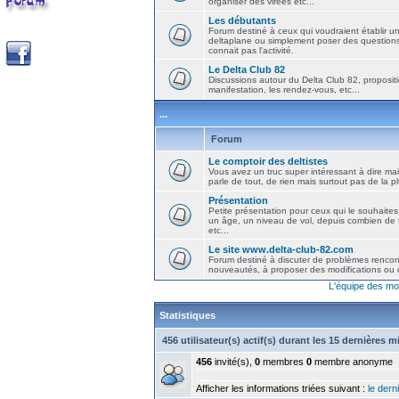
organiser des virées etc...
Les débutants
Forum destiné à ceux qui voudraient établir u
deltaplane ou simplement poser des question
connait pas l'activité.
Le Delta Club 82
Discussions autour du Delta Club 82, propositi
manifestation, les rendez-vous, etc...
...
Forum
Le comptoir des deltistes
Vous avez un truc super intéressant à dire mais
parle de tout, de rien mais surtout pas de la 
Présentation
Petite présentation pour ceux qui le souhaites
un âge, un niveau de vol, depuis combien de t
etc...
Le site www.delta-club-82.com
Forum destiné à discuter de problèmes rencont
nouveautés, à proposer des modifications ou d
L'équipe des mo
Statistiques
456 utilisateur(s) actif(s) durant les 15 dernières 
456
invité(s),
0
membres
0
membre anonyme
Afficher les informations triées suivant :
le derni