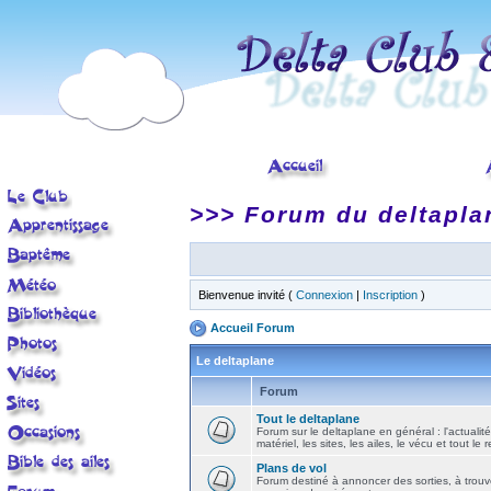
>>> Forum du deltapla
Bienvenue invité (
Connexion
|
Inscription
)
Accueil Forum
Le deltaplane
Forum
Tout le deltaplane
Forum sur le deltaplane en général : l'actualité
matériel, les sites, les ailes, le vécu et tout le r
Plans de vol
Forum destiné à annoncer des sorties, à trouv