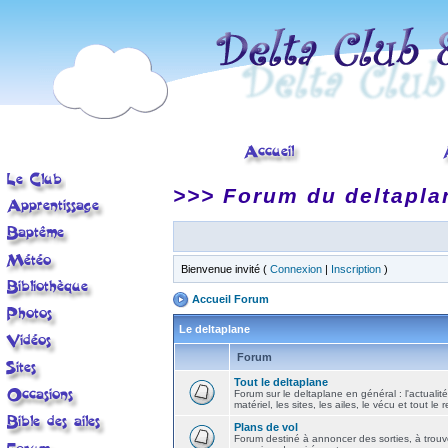
>>> Forum du deltapla
Bienvenue invité (
Connexion
|
Inscription
)
Accueil Forum
Le deltaplane
Forum
Tout le deltaplane
Forum sur le deltaplane en général : l'actualité
matériel, les sites, les ailes, le vécu et tout le r
Plans de vol
Forum destiné à annoncer des sorties, à trouv