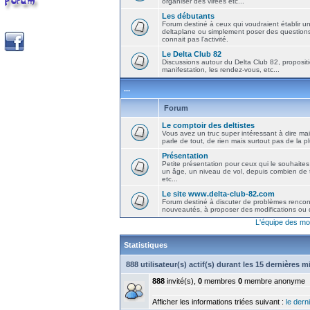
organiser des virées etc...
Les débutants
Forum destiné à ceux qui voudraient établir u
deltaplane ou simplement poser des question
connait pas l'activité.
Le Delta Club 82
Discussions autour du Delta Club 82, propositi
manifestation, les rendez-vous, etc...
...
Forum
Le comptoir des deltistes
Vous avez un truc super intéressant à dire mais
parle de tout, de rien mais surtout pas de la 
Présentation
Petite présentation pour ceux qui le souhaites
un âge, un niveau de vol, depuis combien de t
etc...
Le site www.delta-club-82.com
Forum destiné à discuter de problèmes rencont
nouveautés, à proposer des modifications ou d
L'équipe des mo
Statistiques
888 utilisateur(s) actif(s) durant les 15 dernières 
888
invité(s),
0
membres
0
membre anonyme
Afficher les informations triées suivant :
le derni