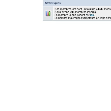
Statistiques
Nos membres ont écrit un total de
24533
mess
Nous avons
608
membres inscrits
Le membre le plus récent est
lau
Le nombre maximum d'utilisateurs en ligne sim