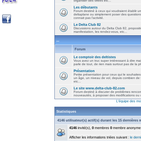
organiser des virées etc...
Les débutants
Forum destiné à ceux qui voudraient établir u
deltaplane ou simplement poser des question
connait pas l'activité.
Le Delta Club 82
Discussions autour du Delta Club 82, propositi
manifestation, les rendez-vous, etc...
...
Forum
Le comptoir des deltistes
Vous avez un truc super intéressant à dire mais
parle de tout, de rien mais surtout pas de la 
Présentation
Petite présentation pour ceux qui le souhaites
un âge, un niveau de vol, depuis combien de t
etc...
Le site www.delta-club-82.com
Forum destiné à discuter de problèmes rencont
nouveautés, à proposer des modifications ou d
L'équipe des mo
Statistiques
4146 utilisateur(s) actif(s) durant les 15 dernières
4146
invité(s),
0
membres
0
membre anonyme
Afficher les informations triées suivant :
le derni