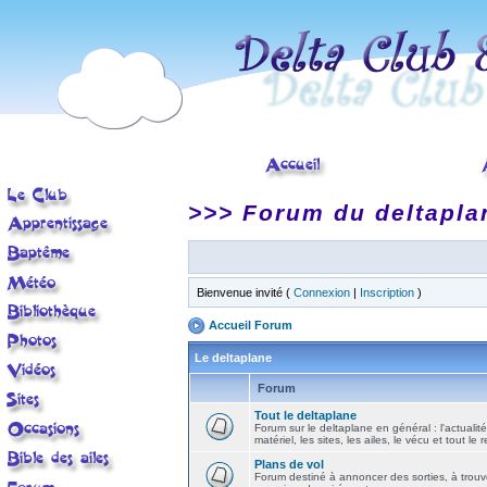
>>> Forum du deltapla
Bienvenue invité (
Connexion
|
Inscription
)
Accueil Forum
Le deltaplane
Forum
Tout le deltaplane
Forum sur le deltaplane en général : l'actualité
matériel, les sites, les ailes, le vécu et tout le r
Plans de vol
Forum destiné à annoncer des sorties, à trouv