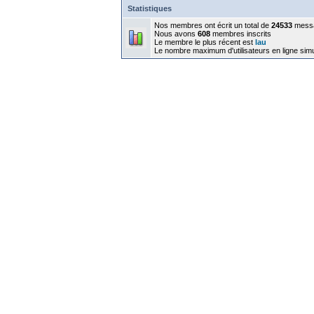
Statistiques
Nos membres ont écrit un total de
24533
mess
Nous avons
608
membres inscrits
Le membre le plus récent est
lau
Le nombre maximum d'utilisateurs en ligne sim