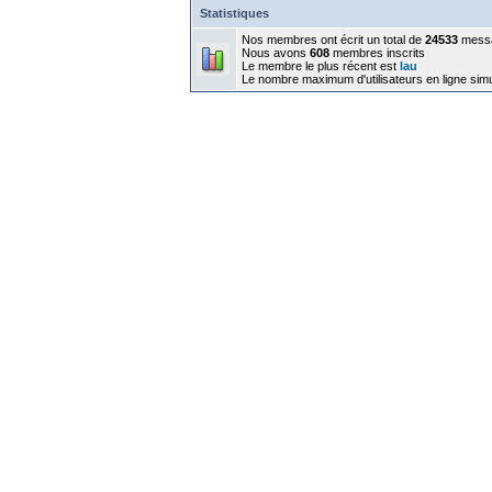
Statistiques
Nos membres ont écrit un total de
24533
mess
Nous avons
608
membres inscrits
Le membre le plus récent est
lau
Le nombre maximum d'utilisateurs en ligne sim