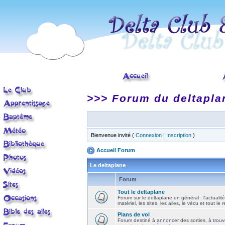
>>> Forum du deltapla
Bienvenue invité (
Connexion
|
Inscription
)
Accueil Forum
Le deltaplane
Forum
Tout le deltaplane
Forum sur le deltaplane en général : l'actualité
matériel, les sites, les ailes, le vécu et tout le r
Plans de vol
Forum destiné à annoncer des sorties, à trouv