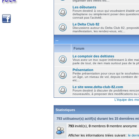
organiser des virées etc...
Les débutants
Forum destiné à ceux qui voudraient établir u
deltaplane ou simplement poser des question
connait pas l'activité.
Le Delta Club 82
Discussions autour du Delta Club 82, propositi
manifestation, les rendez-vous, etc...
...
Forum
Le comptoir des deltistes
Vous avez un truc super intéressant à dire mais
parle de tout, de rien mais surtout pas de la 
Présentation
Petite présentation pour ceux qui le souhaites
un âge, un niveau de vol, depuis combien de t
etc...
Le site www.delta-club-82.com
Forum destiné à discuter de problèmes rencont
nouveautés, à proposer des modifications ou d
L'équipe des mo
Statistiques
793 utilisateur(s) actif(s) durant les 15 dernières 
793
invité(s),
0
membres
0
membre anonyme
Afficher les informations triées suivant :
le derni