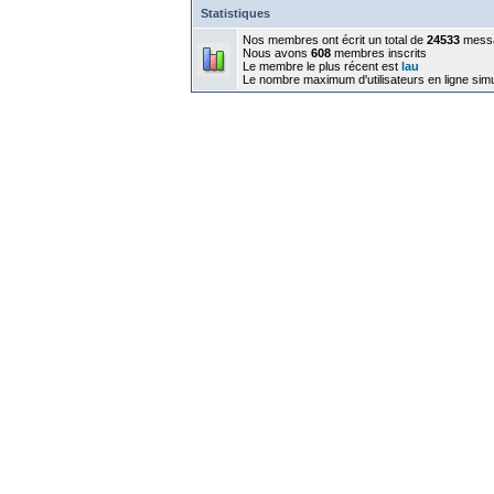
Statistiques
Nos membres ont écrit un total de
24533
mess
Nous avons
608
membres inscrits
Le membre le plus récent est
lau
Le nombre maximum d'utilisateurs en ligne sim