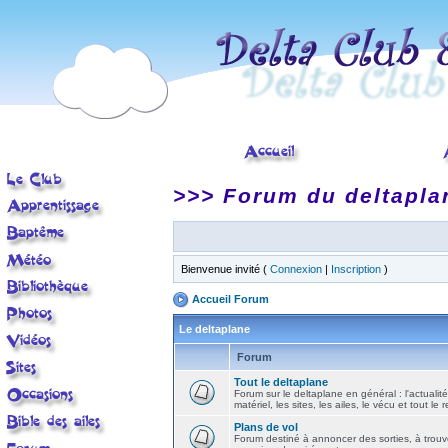
>>> Forum du deltapla
Bienvenue invité (
Connexion
|
Inscription
)
Accueil Forum
Le deltaplane
Forum
Tout le deltaplane
Forum sur le deltaplane en général : l'actualité
matériel, les sites, les ailes, le vécu et tout le r
Plans de vol
Forum destiné à annoncer des sorties, à trouv