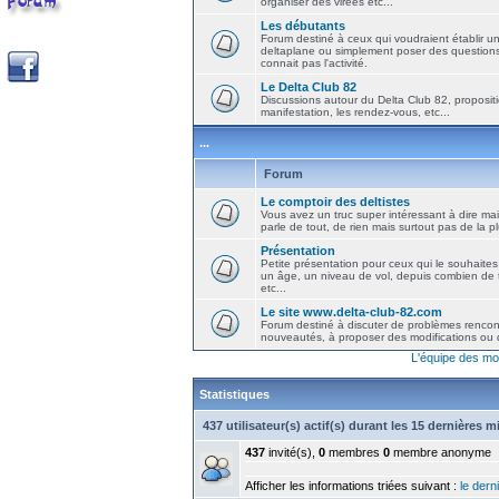
organiser des virées etc...
Les débutants
Forum destiné à ceux qui voudraient établir u
deltaplane ou simplement poser des question
connait pas l'activité.
Le Delta Club 82
Discussions autour du Delta Club 82, propositi
manifestation, les rendez-vous, etc...
...
Forum
Le comptoir des deltistes
Vous avez un truc super intéressant à dire mais
parle de tout, de rien mais surtout pas de la 
Présentation
Petite présentation pour ceux qui le souhaites
un âge, un niveau de vol, depuis combien de t
etc...
Le site www.delta-club-82.com
Forum destiné à discuter de problèmes rencont
nouveautés, à proposer des modifications ou d
L'équipe des mo
Statistiques
437 utilisateur(s) actif(s) durant les 15 dernières 
437
invité(s),
0
membres
0
membre anonyme
Afficher les informations triées suivant :
le derni