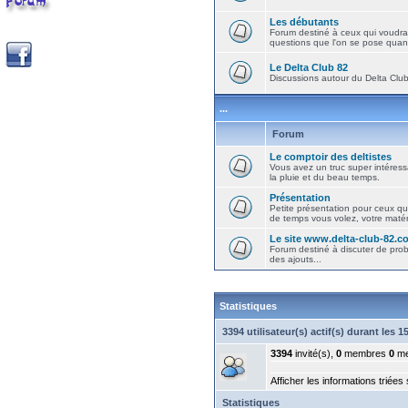
Les débutants
Forum destiné à ceux qui voudra
questions que l'on se pose quand
Le Delta Club 82
Discussions autour du Delta Club 
...
Forum
Le comptoir des deltistes
Vous avez un truc super intéressa
la pluie et du beau temps.
Présentation
Petite présentation pour ceux qu
de temps vous volez, votre matéri
Le site www.delta-club-82.c
Forum destiné à discuter de pro
des ajouts...
Statistiques
3394 utilisateur(s) actif(s) durant les 
3394
invité(s),
0
membres
0
me
Afficher les informations triées
Statistiques