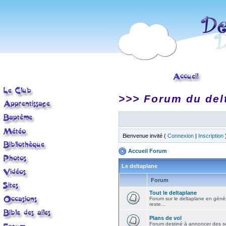
>>> Forum du del
Bienvenue invité (
Connexion
|
Inscription
Accueil Forum
Le deltaplane
Forum
Tout le deltaplane
Forum sur le deltaplane en général 
reste...
Plans de vol
Forum destiné à annoncer des sort