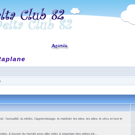
taplane
)
: l'actualité, la météo, l'apprentissage, le matériel, les sites, les ailes, le vécu et tout le
ies, à trouver du monde pour aller voler, à organiser des virées etc...