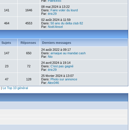
Par:
Patrick65
08 mai 2024 à 13:22
141
1646
Dans:
Faire voler du lourd
Par:
éric29
02 août 2024 à 11:59
464
4553
Dans:
50 ans du delta club 82
Par:
Noël Ansel
Sujets
Réponses
Derniers messages
24 août 2022 à 09:17
147
650
Dans:
arnaque au mandat cash
Par:
Nio
24 avril 2024 à 19:14
23
72
Dans:
C'est pas gagné
Par:
éric29
25 février 2024 à 13:07
47
128
Dans:
Photo sur annonce
Par:
Alex046
|
Le Top 10 général