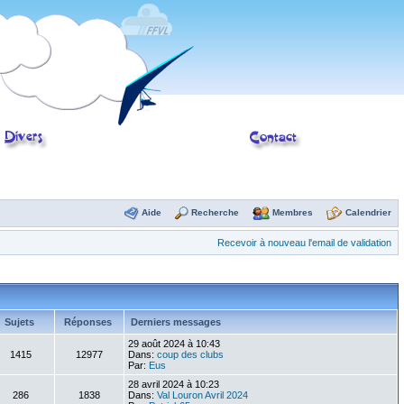
Aide
Recherche
Membres
Calendrier
Recevoir à nouveau l'email de validation
Sujets
Réponses
Derniers messages
29 août 2024 à 10:43
1415
12977
Dans:
coup des clubs
Par:
Eus
28 avril 2024 à 10:23
286
1838
Dans:
Val Louron Avril 2024