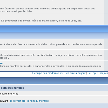
ient établir un premier contact avec le monde du deltaplane ou simplement poser des
 on ne connait pas l'activité.
82, propositions de sorties, idées de manifestation, les rendez-vous, etc...
nt à dire mais c'est pas vraiment du delta... ici on parle de tout, de rien mais surtout pas de
i le souhaites avec par exemple une localisation, un âge, un niveau de vol, depuis combien
el etc...
om
blèmes rencontrés sur ce site, à annoncer des nouveautés, à proposer des modifications ou
L'équipe des modérateurs
|
Les sujets du jour
|
Le Top 10 du jour
15 dernières minutes
mbre anonyme
 suivant :
le dernier clic
,
le nom du membre