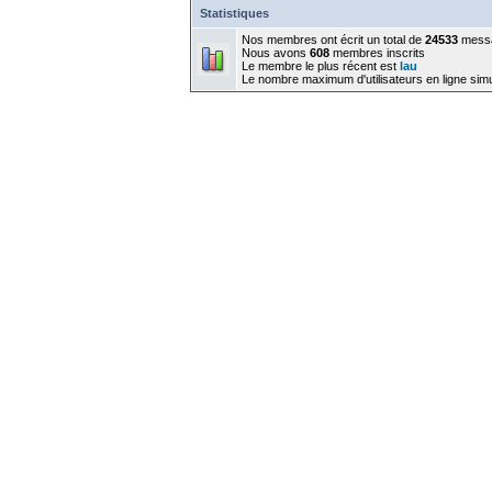
Statistiques
Nos membres ont écrit un total de
24533
mess
Nous avons
608
membres inscrits
Le membre le plus récent est
lau
Le nombre maximum d'utilisateurs en ligne sim