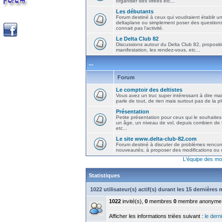
organiser des virées etc...
Les débutants
Forum destiné à ceux qui voudraient établir u
deltaplane ou simplement poser des question
connait pas l'activité.
Le Delta Club 82
Discussions autour du Delta Club 82, propositi
manifestation, les rendez-vous, etc...
...
Forum
Le comptoir des deltistes
Vous avez un truc super intéressant à dire mais
parle de tout, de rien mais surtout pas de la 
Présentation
Petite présentation pour ceux qui le souhaites
un âge, un niveau de vol, depuis combien de t
etc...
Le site www.delta-club-82.com
Forum destiné à discuter de problèmes rencont
nouveautés, à proposer des modifications ou d
L'équipe des mo
Statistiques
1022 utilisateur(s) actif(s) durant les 15 dernières
1022
invité(s),
0
membres
0
membre anonyme
Afficher les informations triées suivant :
le derni