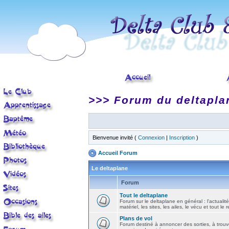
>>> Forum du deltapla
Bienvenue invité (
Connexion
|
Inscription
)
Accueil Forum
Le deltaplane
Forum
Tout le deltaplane
Forum sur le deltaplane en général : l'actualité
matériel, les sites, les ailes, le vécu et tout le r
Plans de vol
Forum destiné à annoncer des sorties, à trouv