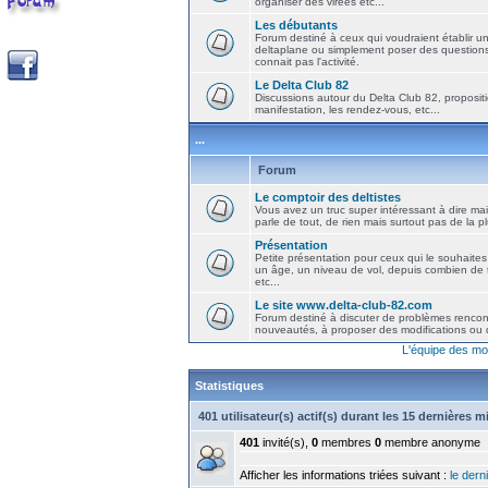
organiser des virées etc...
Les débutants
Forum destiné à ceux qui voudraient établir u
deltaplane ou simplement poser des question
connait pas l'activité.
Le Delta Club 82
Discussions autour du Delta Club 82, propositi
manifestation, les rendez-vous, etc...
...
Forum
Le comptoir des deltistes
Vous avez un truc super intéressant à dire mais
parle de tout, de rien mais surtout pas de la 
Présentation
Petite présentation pour ceux qui le souhaites
un âge, un niveau de vol, depuis combien de t
etc...
Le site www.delta-club-82.com
Forum destiné à discuter de problèmes rencont
nouveautés, à proposer des modifications ou d
L'équipe des mo
Statistiques
401 utilisateur(s) actif(s) durant les 15 dernières 
401
invité(s),
0
membres
0
membre anonyme
Afficher les informations triées suivant :
le derni