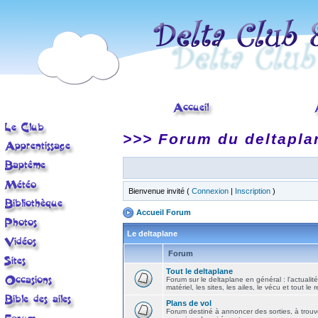
>>> Forum du deltapla
Bienvenue invité (
Connexion
|
Inscription
)
Accueil Forum
Le deltaplane
Forum
Tout le deltaplane
Forum sur le deltaplane en général : l'actualité
matériel, les sites, les ailes, le vécu et tout le r
Plans de vol
Forum destiné à annoncer des sorties, à trouv