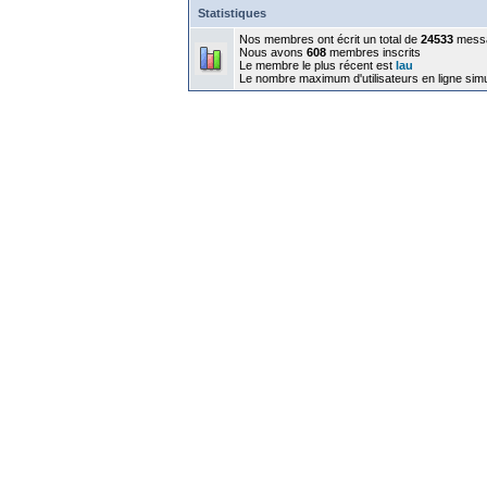
Statistiques
Nos membres ont écrit un total de
24533
mess
Nous avons
608
membres inscrits
Le membre le plus récent est
lau
Le nombre maximum d'utilisateurs en ligne sim