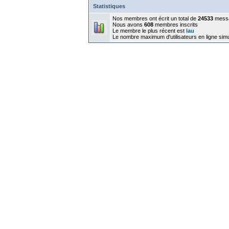
Statistiques
Nos membres ont écrit un total de
24533
mess
Nous avons
608
membres inscrits
Le membre le plus récent est
lau
Le nombre maximum d'utilisateurs en ligne sim