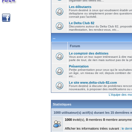
organiser des virées etc...
Les débutants
Forum destiné à ceux qui voudraient établir u
deltaplane ou simplement poser des question
connait pas l'activité.
Le Delta Club 82
Discussions autour du Delta Club 82, propositi
manifestation, les rendez-vous, etc...
...
Forum
Le comptoir des deltistes
Vous avez un truc super intéressant à dire mais
parle de tout, de rien mais surtout pas de la 
Présentation
Petite présentation pour ceux qui le souhaites
un âge, un niveau de vol, depuis combien de t
etc...
Le site www.delta-club-82.com
Forum destiné à discuter de problèmes rencont
nouveautés, à proposer des modifications ou d
L'équipe des mo
Statistiques
1000 utilisateur(s) actif(s) durant les 15 dernières
1000
invité(s),
0
membres
0
membre anonyme
Afficher les informations triées suivant :
le derni