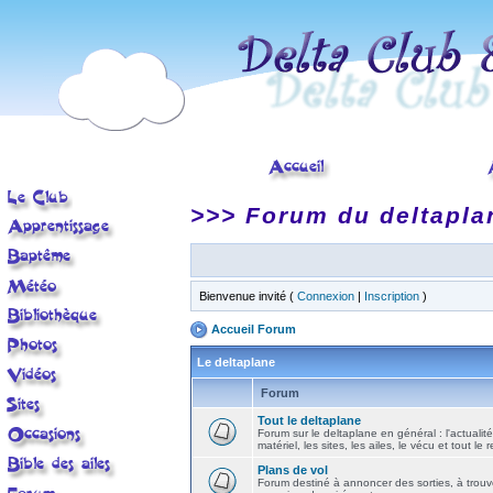
>>> Forum du deltapla
Bienvenue invité (
Connexion
|
Inscription
)
Accueil Forum
Le deltaplane
Forum
Tout le deltaplane
Forum sur le deltaplane en général : l'actualité
matériel, les sites, les ailes, le vécu et tout le r
Plans de vol
Forum destiné à annoncer des sorties, à trouv