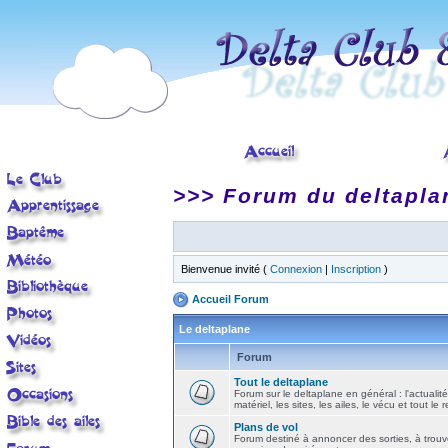
>>> Forum du deltapla
Bienvenue invité (
Connexion
|
Inscription
)
Accueil Forum
Le deltaplane
Forum
Tout le deltaplane
Forum sur le deltaplane en général : l'actualité
matériel, les sites, les ailes, le vécu et tout le r
Plans de vol
Forum destiné à annoncer des sorties, à trouv