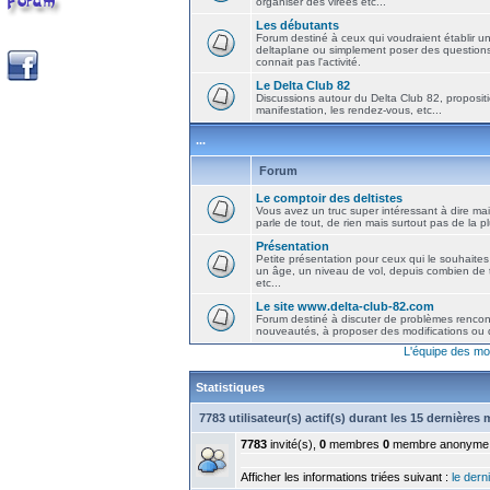
organiser des virées etc...
Les débutants
Forum destiné à ceux qui voudraient établir u
deltaplane ou simplement poser des question
connait pas l'activité.
Le Delta Club 82
Discussions autour du Delta Club 82, propositi
manifestation, les rendez-vous, etc...
...
Forum
Le comptoir des deltistes
Vous avez un truc super intéressant à dire mais
parle de tout, de rien mais surtout pas de la 
Présentation
Petite présentation pour ceux qui le souhaites
un âge, un niveau de vol, depuis combien de t
etc...
Le site www.delta-club-82.com
Forum destiné à discuter de problèmes rencont
nouveautés, à proposer des modifications ou d
L'équipe des mo
Statistiques
7783 utilisateur(s) actif(s) durant les 15 dernières
7783
invité(s),
0
membres
0
membre anonyme
Afficher les informations triées suivant :
le derni