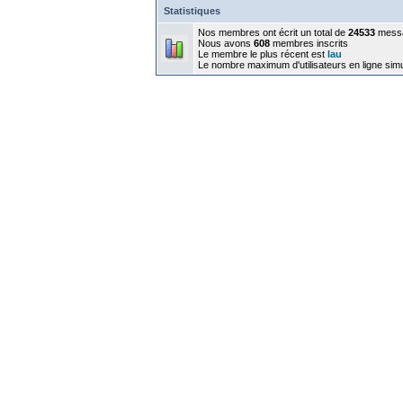
Statistiques
Nos membres ont écrit un total de
24533
mess
Nous avons
608
membres inscrits
Le membre le plus récent est
lau
Le nombre maximum d'utilisateurs en ligne sim