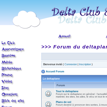
>>> Forum du deltapla
Bienvenue invité (
Connexion
|
Inscription
)
Accueil Forum
Le deltaplane
Forum
Tout le deltaplane
Forum sur le deltaplane en général : l'actualité
matériel, les sites, les ailes, le vécu et tout le r
Plans de vol
Forum destiné à annoncer des sorties, à trouv