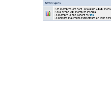
Statistiques
Nos membres ont écrit un total de
24533
mess
Nous avons
608
membres inscrits
Le membre le plus récent est
lau
Le nombre maximum d'utilisateurs en ligne sim