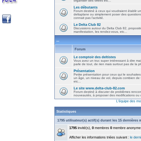
organiser des virées etc...
Les débutants
Forum destiné à ceux qui voudraient établir u
deltaplane ou simplement poser des question
connait pas l'activité.
Le Delta Club 82
Discussions autour du Delta Club 82, propositi
manifestation, les rendez-vous, etc...
...
Forum
Le comptoir des deltistes
Vous avez un truc super intéressant à dire mais
parle de tout, de rien mais surtout pas de la 
Présentation
Petite présentation pour ceux qui le souhaites
un âge, un niveau de vol, depuis combien de t
etc...
Le site www.delta-club-82.com
Forum destiné à discuter de problèmes rencont
nouveautés, à proposer des modifications ou d
L'équipe des mo
Statistiques
1795 utilisateur(s) actif(s) durant les 15 dernières
1795
invité(s),
0
membres
0
membre anonyme
Afficher les informations triées suivant :
le derni