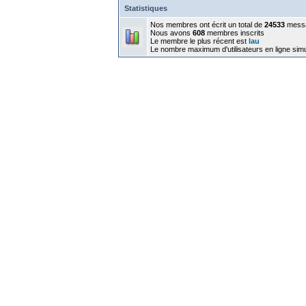
Statistiques
Nos membres ont écrit un total de
24533
mess
Nous avons
608
membres inscrits
Le membre le plus récent est
lau
Le nombre maximum d'utilisateurs en ligne sim