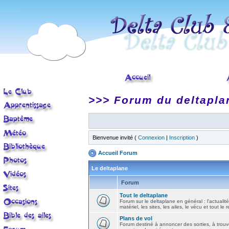
>>> Forum du deltapla
Bienvenue invité (
Connexion
|
Inscription
)
Accueil Forum
Le deltaplane
Forum
Tout le deltaplane
Forum sur le deltaplane en général : l'actualité
matériel, les sites, les ailes, le vécu et tout le r
Plans de vol
Forum destiné à annoncer des sorties, à trouv