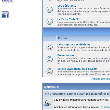
organiser des virées etc...
Les débutants
Forum destiné à ceux qui voudraient établir u
deltaplane ou simplement poser des question
connait pas l'activité.
Le Delta Club 82
Discussions autour du Delta Club 82, propositi
manifestation, les rendez-vous, etc...
...
Forum
Le comptoir des deltistes
Vous avez un truc super intéressant à dire mais
parle de tout, de rien mais surtout pas de la 
Présentation
Petite présentation pour ceux qui le souhaites
un âge, un niveau de vol, depuis combien de t
etc...
Le site www.delta-club-82.com
Forum destiné à discuter de problèmes rencont
nouveautés, à proposer des modifications ou d
L'équipe des mo
Statistiques
747 utilisateur(s) actif(s) durant les 15 dernières 
747
invité(s),
0
membres
0
membre anonyme
Afficher les informations triées suivant :
le derni