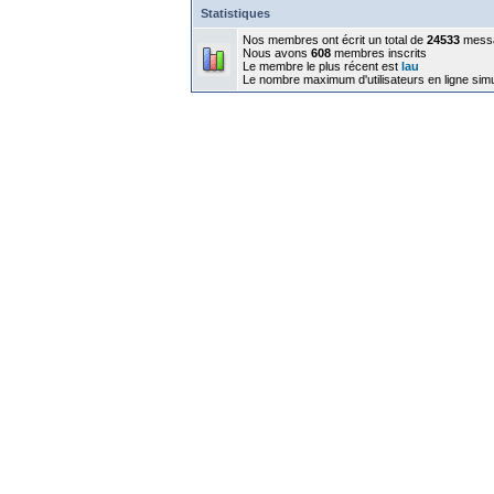
Statistiques
Nos membres ont écrit un total de
24533
mess
Nous avons
608
membres inscrits
Le membre le plus récent est
lau
Le nombre maximum d'utilisateurs en ligne sim