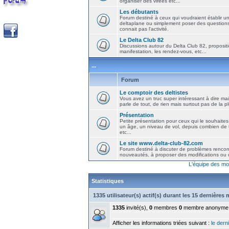
organiser des virées etc...
Les débutants
Forum destiné à ceux qui voudraient établir u
deltaplane ou simplement poser des question
connait pas l'activité.
Le Delta Club 82
Discussions autour du Delta Club 82, propositi
manifestation, les rendez-vous, etc...
...
Forum
Le comptoir des deltistes
Vous avez un truc super intéressant à dire mais
parle de tout, de rien mais surtout pas de la 
Présentation
Petite présentation pour ceux qui le souhaites
un âge, un niveau de vol, depuis combien de t
etc...
Le site www.delta-club-82.com
Forum destiné à discuter de problèmes rencont
nouveautés, à proposer des modifications ou d
L'équipe des mo
Statistiques
1335 utilisateur(s) actif(s) durant les 15 dernières
1335
invité(s),
0
membres
0
membre anonyme
Afficher les informations triées suivant :
le derni