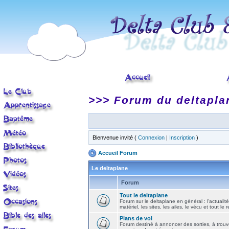
>>> Forum du deltapla
Bienvenue invité (
Connexion
|
Inscription
)
Accueil Forum
Le deltaplane
Forum
Tout le deltaplane
Forum sur le deltaplane en général : l'actualité
matériel, les sites, les ailes, le vécu et tout le r
Plans de vol
Forum destiné à annoncer des sorties, à trouv