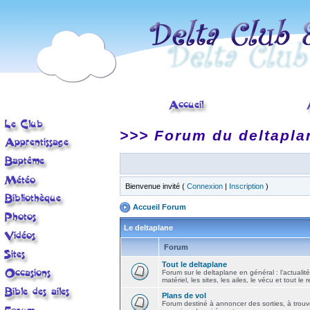
>>> Forum du deltapla
Bienvenue invité (
Connexion
|
Inscription
)
Accueil Forum
Le deltaplane
Forum
Tout le deltaplane
Forum sur le deltaplane en général : l'actualité
matériel, les sites, les ailes, le vécu et tout le r
Plans de vol
Forum destiné à annoncer des sorties, à trouv