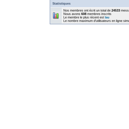
Statistiques
Nos membres ont écrit un total de
24533
mess
Nous avons
608
membres inscrits
Le membre le plus récent est
lau
Le nombre maximum d'utilisateurs en ligne sim