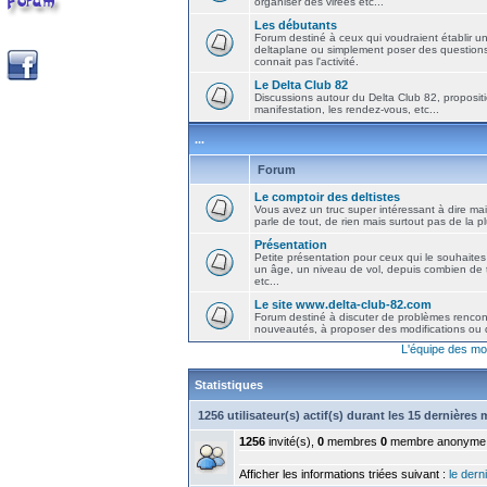
organiser des virées etc...
Les débutants
Forum destiné à ceux qui voudraient établir u
deltaplane ou simplement poser des question
connait pas l'activité.
Le Delta Club 82
Discussions autour du Delta Club 82, propositi
manifestation, les rendez-vous, etc...
...
Forum
Le comptoir des deltistes
Vous avez un truc super intéressant à dire mais
parle de tout, de rien mais surtout pas de la 
Présentation
Petite présentation pour ceux qui le souhaites
un âge, un niveau de vol, depuis combien de t
etc...
Le site www.delta-club-82.com
Forum destiné à discuter de problèmes rencont
nouveautés, à proposer des modifications ou d
L'équipe des mo
Statistiques
1256 utilisateur(s) actif(s) durant les 15 dernières
1256
invité(s),
0
membres
0
membre anonyme
Afficher les informations triées suivant :
le derni