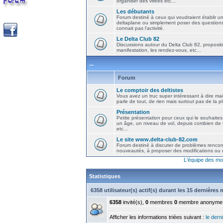
organiser des virées etc...
Les débutants
Forum destiné à ceux qui voudraient établir u
deltaplane ou simplement poser des question
connait pas l'activité.
Le Delta Club 82
Discussions autour du Delta Club 82, propositi
manifestation, les rendez-vous, etc...
...
Forum
Le comptoir des deltistes
Vous avez un truc super intéressant à dire mais
parle de tout, de rien mais surtout pas de la 
Présentation
Petite présentation pour ceux qui le souhaites
un âge, un niveau de vol, depuis combien de t
etc...
Le site www.delta-club-82.com
Forum destiné à discuter de problèmes rencont
nouveautés, à proposer des modifications ou d
L'équipe des mo
Statistiques
6358 utilisateur(s) actif(s) durant les 15 dernières
6358
invité(s),
0
membres
0
membre anonyme
Afficher les informations triées suivant :
le derni