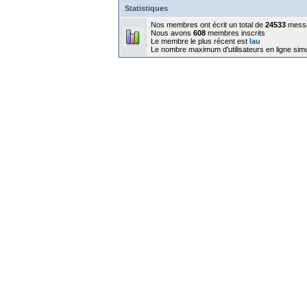
Statistiques
Nos membres ont écrit un total de
24533
mess
Nous avons
608
membres inscrits
Le membre le plus récent est
lau
Le nombre maximum d'utilisateurs en ligne sim