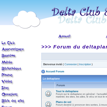
>>> Forum du deltapla
Bienvenue invité (
Connexion
|
Inscription
)
Accueil Forum
Le deltaplane
Forum
Tout le deltaplane
Forum sur le deltaplane en général : l'actualité
matériel, les sites, les ailes, le vécu et tout le r
Plans de vol
Forum destiné à annoncer des sorties, à trouv