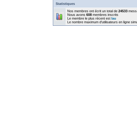
Statistiques
Nos membres ont écrit un total de
24533
mess
Nous avons
608
membres inscrits
Le membre le plus récent est
lau
Le nombre maximum d'utilisateurs en ligne sim