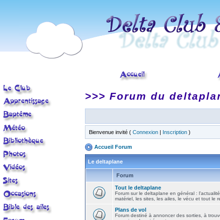
>>> Forum du deltapla
Bienvenue invité (
Connexion
|
Inscription
)
Accueil Forum
Le deltaplane
Forum
Tout le deltaplane
Forum sur le deltaplane en général : l'actualité
matériel, les sites, les ailes, le vécu et tout le r
Plans de vol
Forum destiné à annoncer des sorties, à trouv