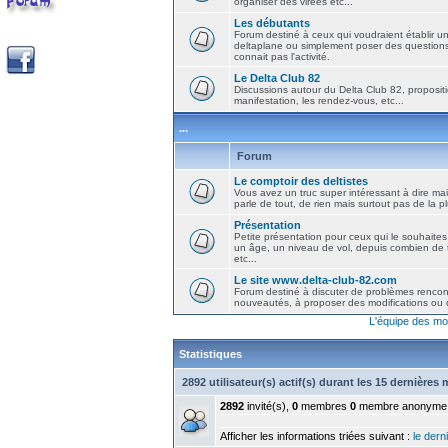
organiser des virées etc...
Les débutants
Forum destiné à ceux qui voudraient établir u
deltaplane ou simplement poser des question
connait pas l'activité.
Le Delta Club 82
Discussions autour du Delta Club 82, propositi
manifestation, les rendez-vous, etc...
...
Forum
Le comptoir des deltistes
Vous avez un truc super intéressant à dire mais
parle de tout, de rien mais surtout pas de la 
Présentation
Petite présentation pour ceux qui le souhaites
un âge, un niveau de vol, depuis combien de t
etc...
Le site www.delta-club-82.com
Forum destiné à discuter de problèmes rencont
nouveautés, à proposer des modifications ou d
L'équipe des mo
Statistiques
2892 utilisateur(s) actif(s) durant les 15 dernières
2892
invité(s),
0
membres
0
membre anonyme
Afficher les informations triées suivant :
le derni