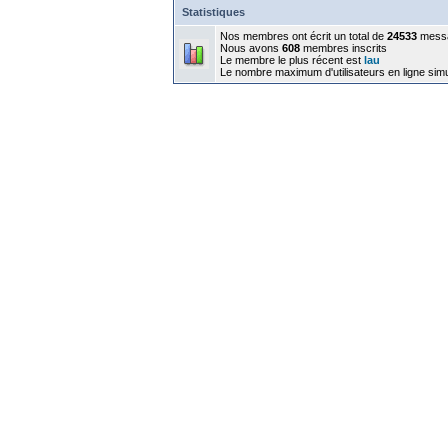
Statistiques
Nos membres ont écrit un total de
24533
mess
Nous avons
608
membres inscrits
Le membre le plus récent est
lau
Le nombre maximum d'utilisateurs en ligne sim