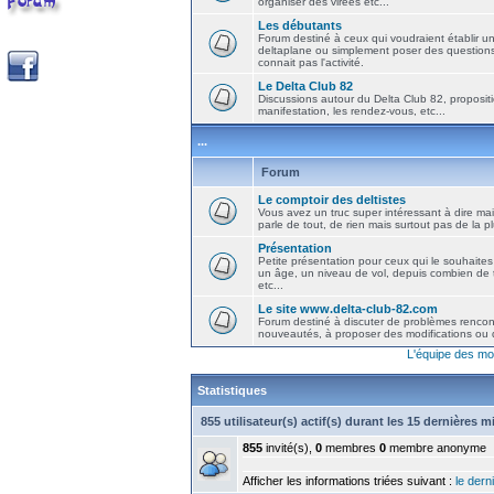
organiser des virées etc...
Les débutants
Forum destiné à ceux qui voudraient établir u
deltaplane ou simplement poser des question
connait pas l'activité.
Le Delta Club 82
Discussions autour du Delta Club 82, propositi
manifestation, les rendez-vous, etc...
...
Forum
Le comptoir des deltistes
Vous avez un truc super intéressant à dire mais
parle de tout, de rien mais surtout pas de la 
Présentation
Petite présentation pour ceux qui le souhaites
un âge, un niveau de vol, depuis combien de t
etc...
Le site www.delta-club-82.com
Forum destiné à discuter de problèmes rencont
nouveautés, à proposer des modifications ou d
L'équipe des mo
Statistiques
855 utilisateur(s) actif(s) durant les 15 dernières 
855
invité(s),
0
membres
0
membre anonyme
Afficher les informations triées suivant :
le derni