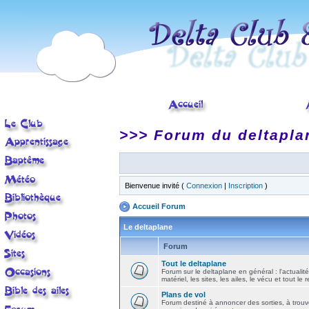
>>> Forum du deltapla
Bienvenue invité (
Connexion
|
Inscription
)
Accueil Forum
Le deltaplane
Forum
Tout le deltaplane
Forum sur le deltaplane en général : l'actualité
matériel, les sites, les ailes, le vécu et tout le r
Plans de vol
Forum destiné à annoncer des sorties, à trouv