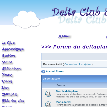
>>> Forum du deltapla
Bienvenue invité (
Connexion
|
Inscription
)
Accueil Forum
Le deltaplane
Forum
Tout le deltaplane
Forum sur le deltaplane en général : l'actualité
matériel, les sites, les ailes, le vécu et tout le r
Plans de vol
Forum destiné à annoncer des sorties, à trouv