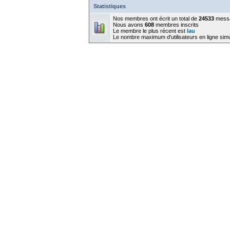
Statistiques
Nos membres ont écrit un total de
24533
mess
Nous avons
608
membres inscrits
Le membre le plus récent est
lau
Le nombre maximum d'utilisateurs en ligne sim