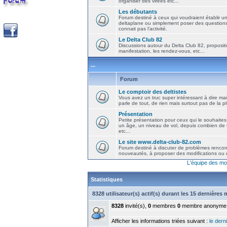
organiser des virées etc...
Les débutants
Forum destiné à ceux qui voudraient établir u
deltaplane ou simplement poser des question
connait pas l'activité.
Le Delta Club 82
Discussions autour du Delta Club 82, propositi
manifestation, les rendez-vous, etc...
...
Forum
Le comptoir des deltistes
Vous avez un truc super intéressant à dire mais
parle de tout, de rien mais surtout pas de la 
Présentation
Petite présentation pour ceux qui le souhaites
un âge, un niveau de vol, depuis combien de t
etc...
Le site www.delta-club-82.com
Forum destiné à discuter de problèmes rencont
nouveautés, à proposer des modifications ou d
L'équipe des mo
Statistiques
8328 utilisateur(s) actif(s) durant les 15 dernières
8328
invité(s),
0
membres
0
membre anonyme
Afficher les informations triées suivant :
le derni