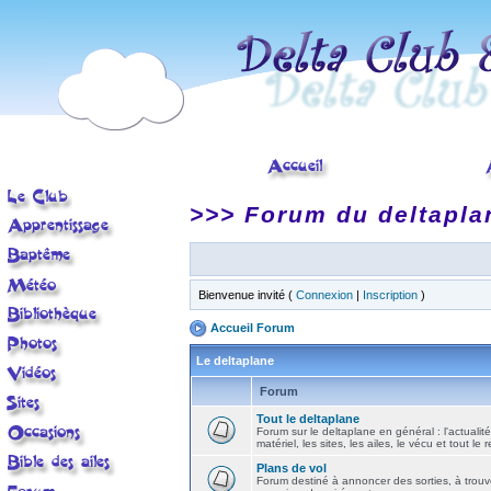
>>> Forum du deltapla
Bienvenue invité (
Connexion
|
Inscription
)
Accueil Forum
Le deltaplane
Forum
Tout le deltaplane
Forum sur le deltaplane en général : l'actualité
matériel, les sites, les ailes, le vécu et tout le r
Plans de vol
Forum destiné à annoncer des sorties, à trouv