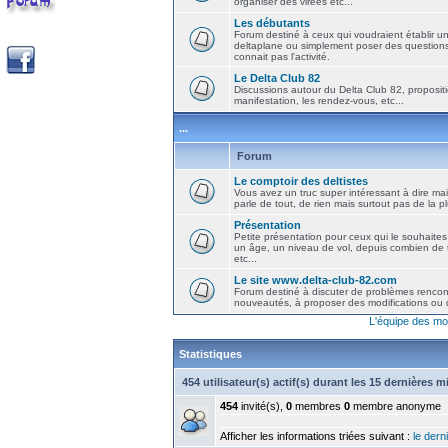
organiser des virées etc...
Les débutants
Forum destiné à ceux qui voudraient établir u
deltaplane ou simplement poser des question
connait pas l'activité.
Le Delta Club 82
Discussions autour du Delta Club 82, propositi
manifestation, les rendez-vous, etc...
...
Forum
Le comptoir des deltistes
Vous avez un truc super intéressant à dire mais
parle de tout, de rien mais surtout pas de la 
Présentation
Petite présentation pour ceux qui le souhaites
un âge, un niveau de vol, depuis combien de t
etc...
Le site www.delta-club-82.com
Forum destiné à discuter de problèmes rencont
nouveautés, à proposer des modifications ou d
L'équipe des mo
Statistiques
454 utilisateur(s) actif(s) durant les 15 dernières 
454
invité(s),
0
membres
0
membre anonyme
Afficher les informations triées suivant :
le derni