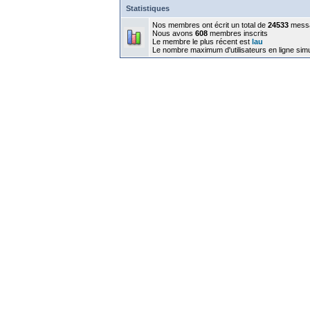
Statistiques
Nos membres ont écrit un total de
24533
mess
Nous avons
608
membres inscrits
Le membre le plus récent est
lau
Le nombre maximum d'utilisateurs en ligne sim