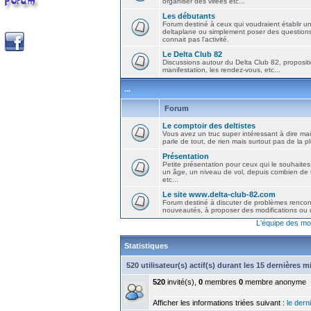
organiser des virées etc...
Les débutants
Forum destiné à ceux qui voudraient établir u
deltaplane ou simplement poser des question
connait pas l'activité.
Le Delta Club 82
Discussions autour du Delta Club 82, propositi
manifestation, les rendez-vous, etc...
...
Forum
Le comptoir des deltistes
Vous avez un truc super intéressant à dire mais
parle de tout, de rien mais surtout pas de la 
Présentation
Petite présentation pour ceux qui le souhaites
un âge, un niveau de vol, depuis combien de t
etc...
Le site www.delta-club-82.com
Forum destiné à discuter de problèmes rencont
nouveautés, à proposer des modifications ou d
L'équipe des mo
Statistiques
520 utilisateur(s) actif(s) durant les 15 dernières 
520
invité(s),
0
membres
0
membre anonyme
Afficher les informations triées suivant :
le derni