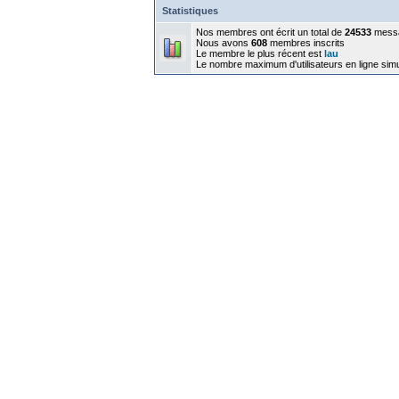
Statistiques
Nos membres ont écrit un total de
24533
mess
Nous avons
608
membres inscrits
Le membre le plus récent est
lau
Le nombre maximum d'utilisateurs en ligne sim