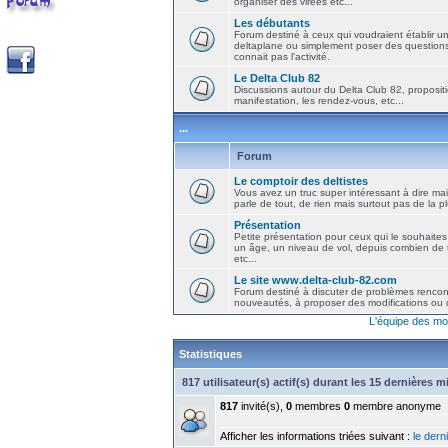
organiser des virées etc...
Les débutants
Forum destiné à ceux qui voudraient établir u
deltaplane ou simplement poser des question
connait pas l'activité.
Le Delta Club 82
Discussions autour du Delta Club 82, propositi
manifestation, les rendez-vous, etc...
...
Forum
Le comptoir des deltistes
Vous avez un truc super intéressant à dire mais
parle de tout, de rien mais surtout pas de la 
Présentation
Petite présentation pour ceux qui le souhaites
un âge, un niveau de vol, depuis combien de t
etc...
Le site www.delta-club-82.com
Forum destiné à discuter de problèmes rencont
nouveautés, à proposer des modifications ou d
L'équipe des mo
Statistiques
817 utilisateur(s) actif(s) durant les 15 dernières 
817
invité(s),
0
membres
0
membre anonyme
Afficher les informations triées suivant :
le derni