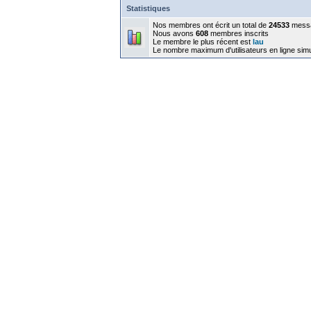
Statistiques
Nos membres ont écrit un total de
24533
mess
Nous avons
608
membres inscrits
Le membre le plus récent est
lau
Le nombre maximum d'utilisateurs en ligne sim