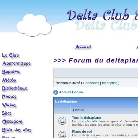
>>> Forum du deltapla
Bienvenue invité (
Connexion
|
Inscription
)
Accueil Forum
Le deltaplane
Forum
Tout le deltaplane
Forum sur le deltaplane en général : l'actualité
matériel, les sites, les ailes, le vécu et tout le r
Plans de vol
Forum destiné à annoncer des sorties, à trouv