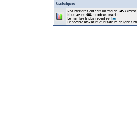
Statistiques
Nos membres ont écrit un total de
24533
mess
Nous avons
608
membres inscrits
Le membre le plus récent est
lau
Le nombre maximum d'utilisateurs en ligne sim