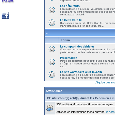
organiser des virées etc...
Les débutants
Forum destiné à ceux qui voudraient établir u
deltaplane ou simplement poser des question
connait pas l'activité.
Le Delta Club 82
Discussions autour du Delta Club 82, propositi
manifestation, les rendez-vous, etc...
...
Forum
Le comptoir des deltistes
Vous avez un truc super intéressant à dire mais
parle de tout, de rien mais surtout pas de la 
Présentation
Petite présentation pour ceux qui le souhaites
un âge, un niveau de vol, depuis combien de t
etc...
Le site www.delta-club-82.com
Forum destiné à discuter de problèmes rencont
nouveautés, à proposer des modifications ou d
L'équipe des mo
Statistiques
138 utilisateur(s) actif(s) durant les 15 dernières 
138
invité(s),
0
membres
0
membre anonyme
Afficher les informations triées suivant :
le derni