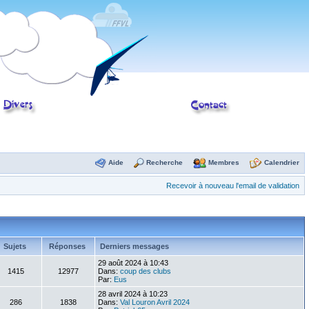
Aide
Recherche
Membres
Calendrier
Recevoir à nouveau l'email de validation
Sujets
Réponses
Derniers messages
29 août 2024 à 10:43
1415
12977
Dans:
coup des clubs
Par:
Eus
28 avril 2024 à 10:23
286
1838
Dans:
Val Louron Avril 2024