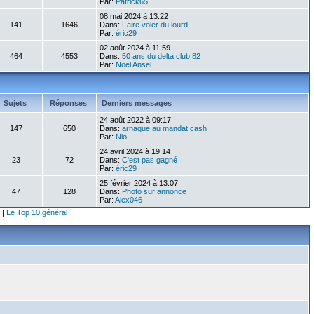
Par:
Patrick65
08 mai 2024 à 13:22
141
1646
Dans:
Faire voler du lourd
Par:
éric29
02 août 2024 à 11:59
464
4553
Dans:
50 ans du delta club 82
Par:
Noël Ansel
Sujets
Réponses
Derniers messages
24 août 2022 à 09:17
147
650
Dans:
arnaque au mandat cash
Par:
Nio
24 avril 2024 à 19:14
23
72
Dans:
C'est pas gagné
Par:
éric29
25 février 2024 à 13:07
47
128
Dans:
Photo sur annonce
Par:
Alex046
|
Le Top 10 général