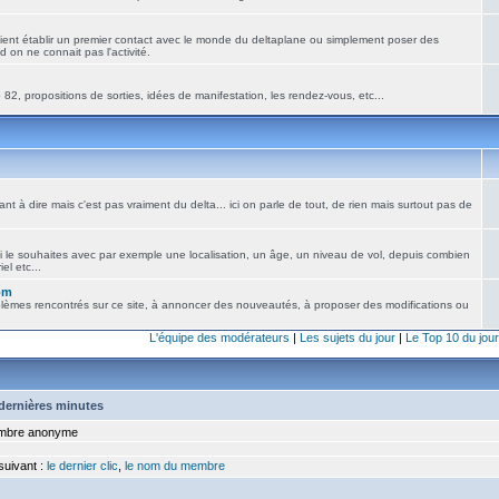
ient établir un premier contact avec le monde du deltaplane ou simplement poser des
 on ne connait pas l'activité.
82, propositions de sorties, idées de manifestation, les rendez-vous, etc...
nt à dire mais c'est pas vraiment du delta... ici on parle de tout, de rien mais surtout pas de
i le souhaites avec par exemple une localisation, un âge, un niveau de vol, depuis combien
el etc...
om
blèmes rencontrés sur ce site, à annoncer des nouveautés, à proposer des modifications ou
L'équipe des modérateurs
|
Les sujets du jour
|
Le Top 10 du jour
5 dernières minutes
bre anonyme
 suivant :
le dernier clic
,
le nom du membre