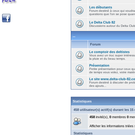
Les débutants
Forum destiné à ceux qui voudra
questions que l'on se pose quand
Le Delta Club 82
Discussions autour du Delta Club 
...
Forum
Le comptoir des deltistes
Vous avez un truc super intéressa
la pluie et du beau temps.
Présentation
Petite présentation pour ceux qu
de temps vous volez, votre matéri
Le site www.delta-club-82.c
Forum destiné à discuter de pro
des ajouts...
Statistiques
458 utilisateur(s) actif(s) durant les 1
458
invité(s),
0
membres
0
mem
Afficher les informations triées
Statistiques