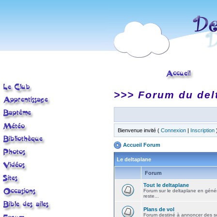
>>> Forum du del
Bienvenue invité (
Connexion
|
Inscription
Accueil Forum
Le deltaplane
Forum
Tout le deltaplane
Forum sur le deltaplane en général 
reste...
Plans de vol
Forum destiné à annoncer des sort