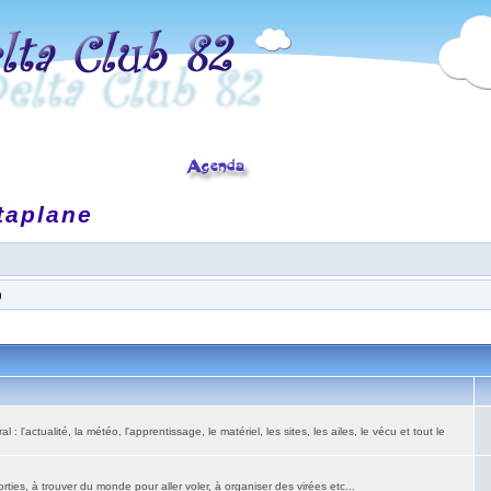
taplane
)
: l'actualité, la météo, l'apprentissage, le matériel, les sites, les ailes, le vécu et tout le
ies, à trouver du monde pour aller voler, à organiser des virées etc...