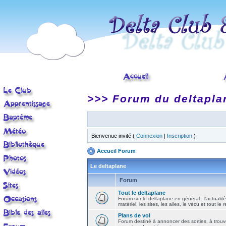
>>> Forum du deltapla
Bienvenue invité (
Connexion
|
Inscription
)
Accueil Forum
Le deltaplane
Forum
Tout le deltaplane
Forum sur le deltaplane en général : l'actualité
matériel, les sites, les ailes, le vécu et tout le r
Plans de vol
Forum destiné à annoncer des sorties, à trouv