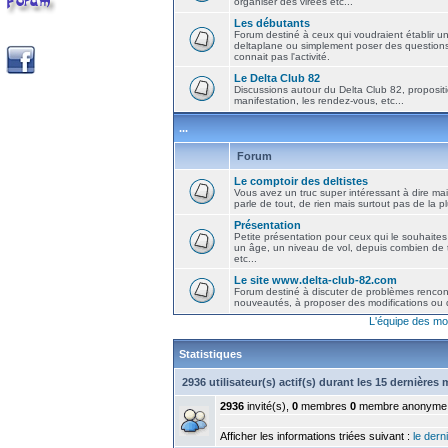
organiser des virées etc...
Les débutants
Forum destiné à ceux qui voudraient établir u
deltaplane ou simplement poser des question
connait pas l'activité.
Le Delta Club 82
Discussions autour du Delta Club 82, propositi
manifestation, les rendez-vous, etc...
...
Forum
Le comptoir des deltistes
Vous avez un truc super intéressant à dire mais
parle de tout, de rien mais surtout pas de la 
Présentation
Petite présentation pour ceux qui le souhaites
un âge, un niveau de vol, depuis combien de t
etc...
Le site www.delta-club-82.com
Forum destiné à discuter de problèmes rencont
nouveautés, à proposer des modifications ou d
L'équipe des mo
Statistiques
2936 utilisateur(s) actif(s) durant les 15 dernières
2936
invité(s),
0
membres
0
membre anonyme
Afficher les informations triées suivant :
le derni