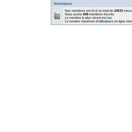
Statistiques
Nos membres ont écrit un total de
24533
mess
Nous avons
608
membres inscrits
Le membre le plus récent est
lau
Le nombre maximum d'utilisateurs en ligne sim