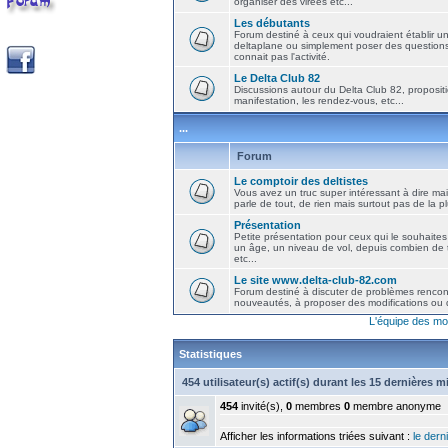
organiser des virées etc...
Les débutants
Forum destiné à ceux qui voudraient établir u
deltaplane ou simplement poser des question
connait pas l'activité.
Le Delta Club 82
Discussions autour du Delta Club 82, propositi
manifestation, les rendez-vous, etc...
...
Forum
Le comptoir des deltistes
Vous avez un truc super intéressant à dire mais
parle de tout, de rien mais surtout pas de la 
Présentation
Petite présentation pour ceux qui le souhaites
un âge, un niveau de vol, depuis combien de t
etc...
Le site www.delta-club-82.com
Forum destiné à discuter de problèmes rencont
nouveautés, à proposer des modifications ou d
L'équipe des mo
Statistiques
454 utilisateur(s) actif(s) durant les 15 dernières 
454
invité(s),
0
membres
0
membre anonyme
Afficher les informations triées suivant :
le derni