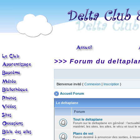
>>> Forum du deltapla
Bienvenue invité (
Connexion
|
Inscription
)
Accueil Forum
Le deltaplane
Forum
Tout le deltaplane
Forum sur le deltaplane en général : l'actualité
matériel, les sites, les ailes, le vécu et tout le r
Plans de vol
Forum destiné à annoncer des sorties, à trouv