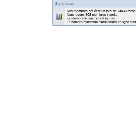
Statistiques
Nos membres ont écrit un total de
24533
mess
Nous avons
608
membres inscrits
Le membre le plus récent est
lau
Le nombre maximum d'utilisateurs en ligne sim