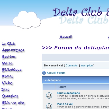
>>> Forum du deltapla
Bienvenue invité (
Connexion
|
Inscription
)
Accueil Forum
Le deltaplane
Forum
Tout le deltaplane
Forum sur le deltaplane en général : l'actualité
matériel, les sites, les ailes, le vécu et tout le r
Plans de vol
Forum destiné à annoncer des sorties, à trouv