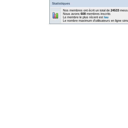
Statistiques
Nos membres ont écrit un total de
24533
mess
Nous avons
608
membres inscrits
Le membre le plus récent est
lau
Le nombre maximum d'utilisateurs en ligne sim