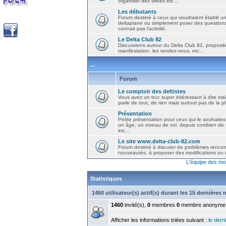
organiser des virées etc...
Les débutants
Forum destiné à ceux qui voudraient établir u
deltaplane ou simplement poser des question
connait pas l'activité.
Le Delta Club 82
Discussions autour du Delta Club 82, propositi
manifestation, les rendez-vous, etc...
...
Forum
Le comptoir des deltistes
Vous avez un truc super intéressant à dire mais
parle de tout, de rien mais surtout pas de la 
Présentation
Petite présentation pour ceux qui le souhaites
un âge, un niveau de vol, depuis combien de t
etc...
Le site www.delta-club-82.com
Forum destiné à discuter de problèmes rencont
nouveautés, à proposer des modifications ou d
L'équipe des mo
Statistiques
1460 utilisateur(s) actif(s) durant les 15 dernières
1460
invité(s),
0
membres
0
membre anonyme
Afficher les informations triées suivant :
le derni