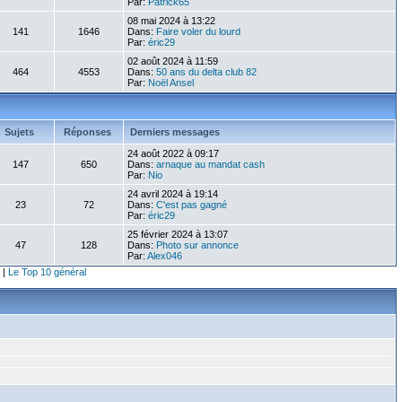
Par:
Patrick65
08 mai 2024 à 13:22
141
1646
Dans:
Faire voler du lourd
Par:
éric29
02 août 2024 à 11:59
464
4553
Dans:
50 ans du delta club 82
Par:
Noël Ansel
Sujets
Réponses
Derniers messages
24 août 2022 à 09:17
147
650
Dans:
arnaque au mandat cash
Par:
Nio
24 avril 2024 à 19:14
23
72
Dans:
C'est pas gagné
Par:
éric29
25 février 2024 à 13:07
47
128
Dans:
Photo sur annonce
Par:
Alex046
|
Le Top 10 général