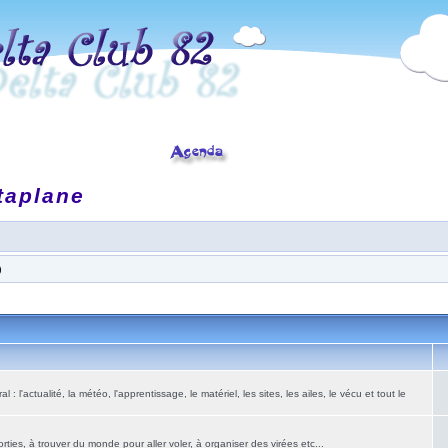
taplane
)
: l'actualité, la météo, l'apprentissage, le matériel, les sites, les ailes, le vécu et tout le
ies, à trouver du monde pour aller voler, à organiser des virées etc...