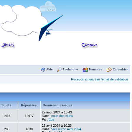
Aide
Recherche
Membres
Calendrier
Recevoir à nouveau l'email de validation
Sujets
Réponses
Derniers messages
29 août 2024 à 10:43
1415
12977
Dans:
coup des clubs
Par:
Eus
28 avril 2024 à 10:23
286
1838
Dans:
Val Louron Avril 2024