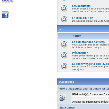
Les débutants
Forum destiné à ceux qui voudra
questions que l'on se pose quand
Le Delta Club 82
Discussions autour du Delta Club 
...
Forum
Le comptoir des deltistes
Vous avez un truc super intéressa
la pluie et du beau temps.
Présentation
Petite présentation pour ceux qu
de temps vous volez, votre matéri
Le site www.delta-club-82.c
Forum destiné à discuter de pro
des ajouts...
Statistiques
5397 utilisateur(s) actif(s) durant les 
5397
invité(s),
0
membres
0
me
Afficher les informations triées
Statistiques