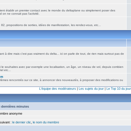
ient établir un premier contact avec le monde du deltaplane ou simplement poser des
 on ne connait pas l'activité.
82, propositions de sorties, idées de manifestation, les rendez-vous, etc...
nt à dire mais c'est pas vraiment du delta... ici on parle de tout, de rien mais surtout pas de
i le souhaites avec par exemple une localisation, un âge, un niveau de vol, depuis combien
el etc...
om
blèmes rencontrés sur ce site, à annoncer des nouveautés, à proposer des modifications ou
L'équipe des modérateurs
|
Les sujets du jour
|
Le Top 10 du jour
15 dernières minutes
mbre anonyme
 suivant :
le dernier clic
,
le nom du membre