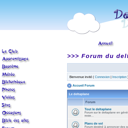
>>> Forum du del
Bienvenue invité (
Connexion
|
Inscription
Accueil Forum
Le deltaplane
Forum
Tout le deltaplane
Forum sur le deltaplane en général 
reste...
Plans de vol
Forum destiné à annoncer des sort