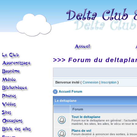
>>> Forum du deltapla
Bienvenue invité (
Connexion
|
Inscription
)
Accueil Forum
Le deltaplane
Forum
Tout le deltaplane
Forum sur le deltaplane en général : l'actualité
matériel, les sites, les ailes, le vécu et tout le r
Plans de vol
Forum destiné à annoncer des sorties, à trouv