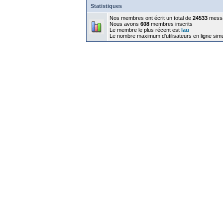
Statistiques
Nos membres ont écrit un total de
24533
mess
Nous avons
608
membres inscrits
Le membre le plus récent est
lau
Le nombre maximum d'utilisateurs en ligne sim