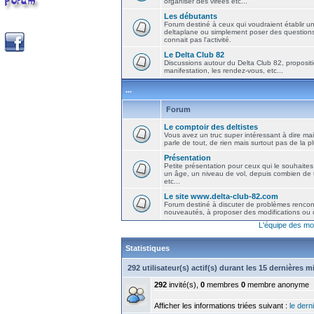
organiser des virées etc...
Les débutants
Forum destiné à ceux qui voudraient établir u
deltaplane ou simplement poser des question
connait pas l'activité.
Le Delta Club 82
Discussions autour du Delta Club 82, propositi
manifestation, les rendez-vous, etc...
...
Forum
Le comptoir des deltistes
Vous avez un truc super intéressant à dire mais
parle de tout, de rien mais surtout pas de la 
Présentation
Petite présentation pour ceux qui le souhaites
un âge, un niveau de vol, depuis combien de t
etc...
Le site www.delta-club-82.com
Forum destiné à discuter de problèmes rencont
nouveautés, à proposer des modifications ou d
L'équipe des mo
Statistiques
292 utilisateur(s) actif(s) durant les 15 dernières 
292
invité(s),
0
membres
0
membre anonyme
Afficher les informations triées suivant :
le derni