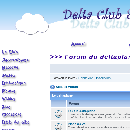
>>> Forum du deltapla
Bienvenue invité (
Connexion
|
Inscription
)
Accueil Forum
Le deltaplane
Forum
Tout le deltaplane
Forum sur le deltaplane en général : l'actualité
matériel, les sites, les ailes, le vécu et tout le r
Plans de vol
Forum destiné à annoncer des sorties, à trouv