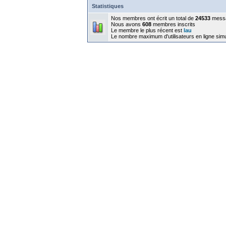
Statistiques
Nos membres ont écrit un total de
24533
mess
Nous avons
608
membres inscrits
Le membre le plus récent est
lau
Le nombre maximum d'utilisateurs en ligne sim