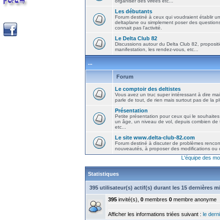
organiser des virées etc...
Les débutants
Forum destiné à ceux qui voudraient établir u
deltaplane ou simplement poser des question
connait pas l'activité.
Le Delta Club 82
Discussions autour du Delta Club 82, propositi
manifestation, les rendez-vous, etc...
...
Forum
Le comptoir des deltistes
Vous avez un truc super intéressant à dire mais
parle de tout, de rien mais surtout pas de la 
Présentation
Petite présentation pour ceux qui le souhaites
un âge, un niveau de vol, depuis combien de t
etc...
Le site www.delta-club-82.com
Forum destiné à discuter de problèmes rencont
nouveautés, à proposer des modifications ou d
L'équipe des mo
Statistiques
395 utilisateur(s) actif(s) durant les 15 dernières 
395
invité(s),
0
membres
0
membre anonyme
Afficher les informations triées suivant :
le derni