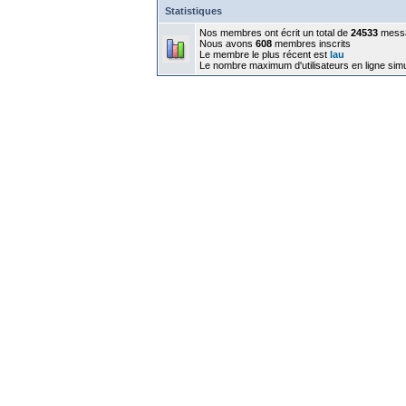
Statistiques
Nos membres ont écrit un total de
24533
mess
Nous avons
608
membres inscrits
Le membre le plus récent est
lau
Le nombre maximum d'utilisateurs en ligne sim