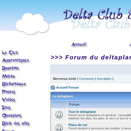
>>> Forum du deltapla
Bienvenue invité (
Connexion
|
Inscription
)
Accueil Forum
Le deltaplane
Forum
Tout le deltaplane
Forum sur le deltaplane en général : l'actualité
matériel, les sites, les ailes, le vécu et tout le r
Plans de vol
Forum destiné à annoncer des sorties, à trouv