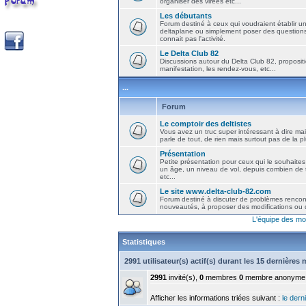
organiser des virées etc...
Les débutants
Forum destiné à ceux qui voudraient établir u
deltaplane ou simplement poser des question
connait pas l'activité.
Le Delta Club 82
Discussions autour du Delta Club 82, propositi
manifestation, les rendez-vous, etc...
...
Forum
Le comptoir des deltistes
Vous avez un truc super intéressant à dire mais
parle de tout, de rien mais surtout pas de la 
Présentation
Petite présentation pour ceux qui le souhaites
un âge, un niveau de vol, depuis combien de t
etc...
Le site www.delta-club-82.com
Forum destiné à discuter de problèmes rencont
nouveautés, à proposer des modifications ou d
L'équipe des mo
Statistiques
2991 utilisateur(s) actif(s) durant les 15 dernières
2991
invité(s),
0
membres
0
membre anonyme
Afficher les informations triées suivant :
le derni