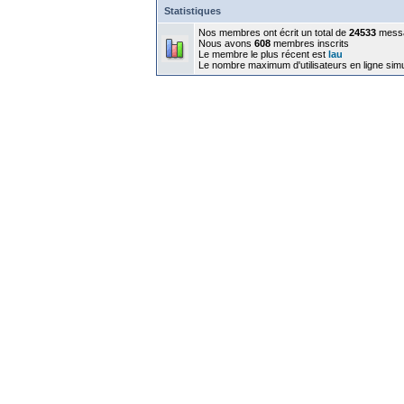
Statistiques
Nos membres ont écrit un total de
24533
mess
Nous avons
608
membres inscrits
Le membre le plus récent est
lau
Le nombre maximum d'utilisateurs en ligne sim