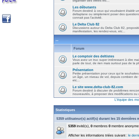
organiser des virées etc...
Les débutants
Forum destiné à ceux qui voudraient établir u
deltaplane ou simplement poser des question
connait pas l'activité.
Le Delta Club 82
Discussions autour du Delta Club 82, propositi
manifestation, les rendez-vous, etc...
...
Forum
Le comptoir des deltistes
Vous avez un truc super intéressant à dire mais
parle de tout, de rien mais surtout pas de la 
Présentation
Petite présentation pour ceux qui le souhaites
un âge, un niveau de vol, depuis combien de t
etc...
Le site www.delta-club-82.com
Forum destiné à discuter de problèmes rencont
nouveautés, à proposer des modifications ou d
L'équipe des mo
Statistiques
5359 utilisateur(s) actif(s) durant les 15 dernières
5359
invité(s),
0
membres
0
membre anonyme
Afficher les informations triées suivant :
le derni