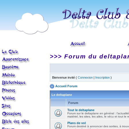
>>> Forum du deltapla
Bienvenue invité (
Connexion
|
Inscription
)
Accueil Forum
Le deltaplane
Forum
Tout le deltaplane
Forum sur le deltaplane en général : l'actualité
matériel, les sites, les ailes, le vécu et tout le r
Plans de vol
Forum destiné à annoncer des sorties, à trouv