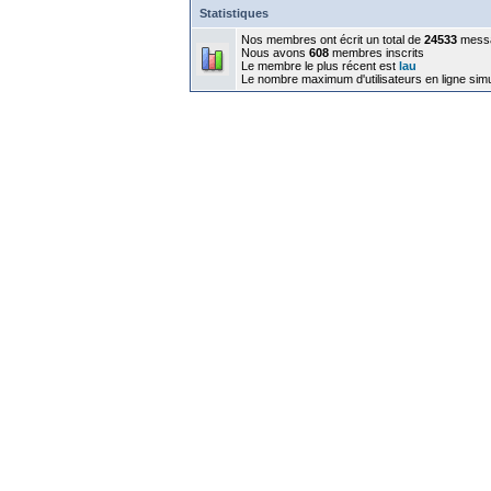
Statistiques
Nos membres ont écrit un total de
24533
mess
Nous avons
608
membres inscrits
Le membre le plus récent est
lau
Le nombre maximum d'utilisateurs en ligne sim