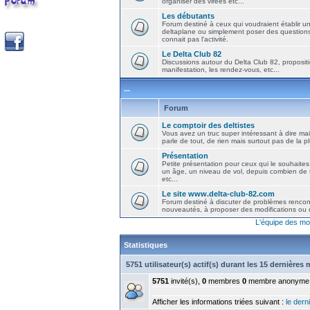
organiser des virées etc...
Les débutants
Forum destiné à ceux qui voudraient établir u
deltaplane ou simplement poser des question
connait pas l'activité.
Le Delta Club 82
Discussions autour du Delta Club 82, propositi
manifestation, les rendez-vous, etc...
...
Forum
Le comptoir des deltistes
Vous avez un truc super intéressant à dire mais
parle de tout, de rien mais surtout pas de la 
Présentation
Petite présentation pour ceux qui le souhaites
un âge, un niveau de vol, depuis combien de t
etc...
Le site www.delta-club-82.com
Forum destiné à discuter de problèmes rencont
nouveautés, à proposer des modifications ou d
L'équipe des mo
Statistiques
5751 utilisateur(s) actif(s) durant les 15 dernières
5751
invité(s),
0
membres
0
membre anonyme
Afficher les informations triées suivant :
le derni