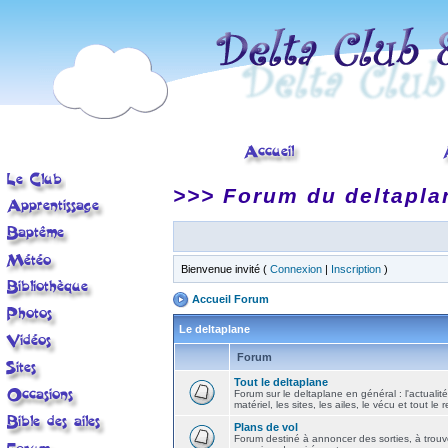
>>> Forum du deltapla
Bienvenue invité (
Connexion
|
Inscription
)
Accueil Forum
Le deltaplane
Forum
Tout le deltaplane
Forum sur le deltaplane en général : l'actualité
matériel, les sites, les ailes, le vécu et tout le r
Plans de vol
Forum destiné à annoncer des sorties, à trouv