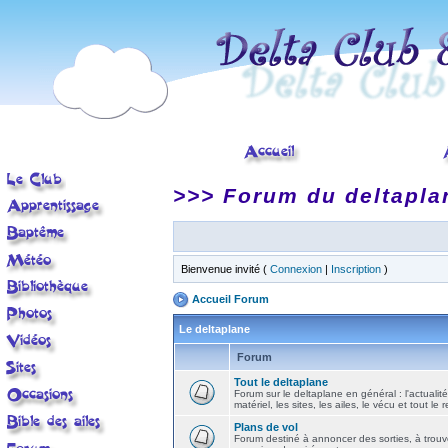
>>> Forum du deltapla
Bienvenue invité (
Connexion
|
Inscription
)
Accueil Forum
Le deltaplane
Forum
Tout le deltaplane
Forum sur le deltaplane en général : l'actualité
matériel, les sites, les ailes, le vécu et tout le r
Plans de vol
Forum destiné à annoncer des sorties, à trouv