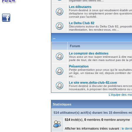
organiser des virées etc...
Les débutants
Forum destiné à ceux qui voudraient établir u
deltaplane ou simplement poser des question
connait pas l'activité.
Le Delta Club 82
Discussions autour du Delta Club 82, propositi
manifestation, les rendez-vous, etc...
...
Forum
Le comptoir des deltistes
Vous avez un truc super intéressant à dire mais
parle de tout, de rien mais surtout pas de la 
Présentation
Petite présentation pour ceux qui le souhaites
un âge, un niveau de vol, depuis combien de t
etc...
Le site www.delta-club-82.com
Forum destiné à discuter de problèmes rencont
nouveautés, à proposer des modifications ou d
L'équipe des mo
Statistiques
514 utilisateur(s) actif(s) durant les 15 dernières 
514
invité(s),
0
membres
0
membre anonyme
Afficher les informations triées suivant :
le derni