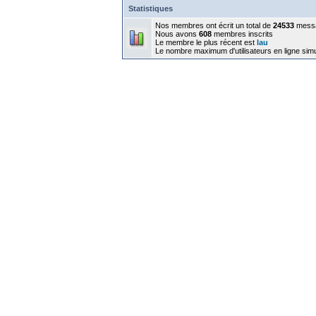
Statistiques
Nos membres ont écrit un total de
24533
mess
Nous avons
608
membres inscrits
Le membre le plus récent est
lau
Le nombre maximum d'utilisateurs en ligne sim