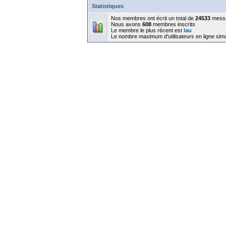
Statistiques
Nos membres ont écrit un total de
24533
mess
Nous avons
608
membres inscrits
Le membre le plus récent est
lau
Le nombre maximum d'utilisateurs en ligne sim