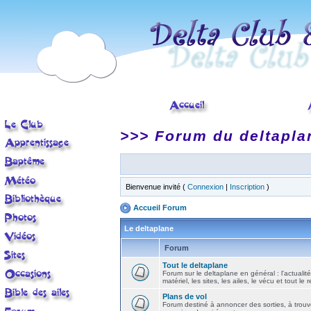
>>> Forum du deltapla
Bienvenue invité (
Connexion
|
Inscription
)
Accueil Forum
Le deltaplane
Forum
Tout le deltaplane
Forum sur le deltaplane en général : l'actualité
matériel, les sites, les ailes, le vécu et tout le r
Plans de vol
Forum destiné à annoncer des sorties, à trouv