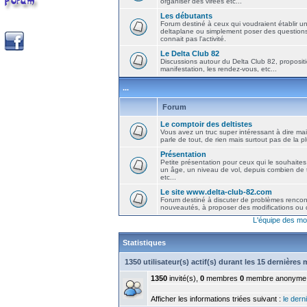
organiser des virées etc...
Les débutants
Forum destiné à ceux qui voudraient établir u
deltaplane ou simplement poser des question
connait pas l'activité.
Le Delta Club 82
Discussions autour du Delta Club 82, propositi
manifestation, les rendez-vous, etc...
...
Forum
Le comptoir des deltistes
Vous avez un truc super intéressant à dire mais
parle de tout, de rien mais surtout pas de la 
Présentation
Petite présentation pour ceux qui le souhaites
un âge, un niveau de vol, depuis combien de t
etc...
Le site www.delta-club-82.com
Forum destiné à discuter de problèmes rencont
nouveautés, à proposer des modifications ou d
L'équipe des mo
Statistiques
1350 utilisateur(s) actif(s) durant les 15 dernières
1350
invité(s),
0
membres
0
membre anonyme
Afficher les informations triées suivant :
le derni