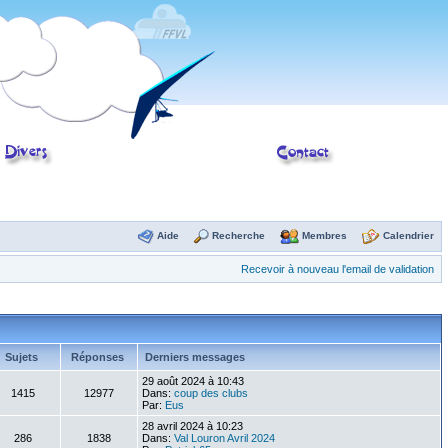
Aide
Recherche
Membres
Calendrier
Recevoir à nouveau l'email de validation
Sujets
Réponses
Derniers messages
29 août 2024 à 10:43
1415
12977
Dans:
coup des clubs
Par:
Eus
28 avril 2024 à 10:23
286
1838
Dans:
Val Louron Avril 2024