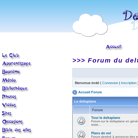
>>> Forum du del
Bienvenue invité (
Connexion
|
Inscription
Accueil Forum
Le deltaplane
Forum
Tout le deltaplane
Forum sur le deltaplane en général 
reste...
Plans de vol
Forum destiné à annoncer des sort