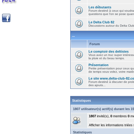
Les débutants
Forum destiné à ceux qui voudra
questions que l'on se pose quand
Le Delta Club 82
Discussions autour du Delta Club 
...
Forum
Le comptoir des deltistes
Vous avez un truc super intéressa
la pluie et du beau temps.
Présentation
Petite présentation pour ceux qu
de temps vous volez, votre matéri
Le site www.delta-club-82.c
Forum destiné à discuter de pro
des ajouts...
Statistiques
1807 utilisateur(s) actif(s) durant les 
1807
invité(s),
0
membres
0
me
Afficher les informations triées
Statistiques