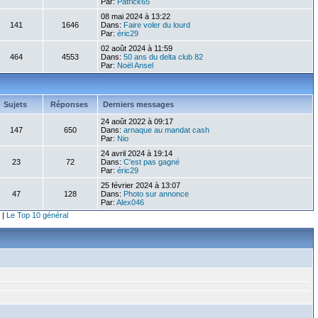
Par:
Patrick65
08 mai 2024 à 13:22
141
1646
Dans:
Faire voler du lourd
Par:
éric29
02 août 2024 à 11:59
464
4553
Dans:
50 ans du delta club 82
Par:
Noël Ansel
Sujets
Réponses
Derniers messages
24 août 2022 à 09:17
147
650
Dans:
arnaque au mandat cash
Par:
Nio
24 avril 2024 à 19:14
23
72
Dans:
C'est pas gagné
Par:
éric29
25 février 2024 à 13:07
47
128
Dans:
Photo sur annonce
Par:
Alex046
|
Le Top 10 général