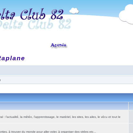
taplane
)
: l'actualité, la météo, l'apprentissage, le matériel, les sites, les ailes, le vécu et tout le
ies, à trouver du monde pour aller voler, à organiser des virées etc...