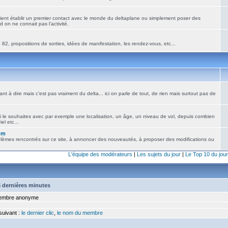
ient établir un premier contact avec le monde du deltaplane ou simplement poser des
 on ne connait pas l'activité.
82, propositions de sorties, idées de manifestation, les rendez-vous, etc...
nt à dire mais c'est pas vraiment du delta... ici on parle de tout, de rien mais surtout pas de
i le souhaites avec par exemple une localisation, un âge, un niveau de vol, depuis combien
el etc...
om
blèmes rencontrés sur ce site, à annoncer des nouveautés, à proposer des modifications ou
L'équipe des modérateurs
|
Les sujets du jour
|
Le Top 10 du jour
15 dernières minutes
mbre anonyme
 suivant :
le dernier clic
,
le nom du membre