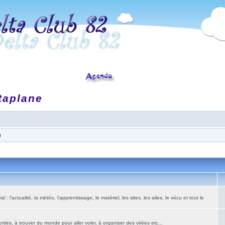
taplane
)
: l'actualité, la météo, l'apprentissage, le matériel, les sites, les ailes, le vécu et tout le
ies, à trouver du monde pour aller voler, à organiser des virées etc...