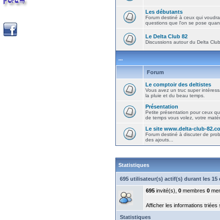
Les débutants
Forum destiné à ceux qui voudra
questions que l'on se pose quand
Le Delta Club 82
Discussions autour du Delta Club 
...
Forum
Le comptoir des deltistes
Vous avez un truc super intéressa
la pluie et du beau temps.
Présentation
Petite présentation pour ceux qu
de temps vous volez, votre matéri
Le site www.delta-club-82.c
Forum destiné à discuter de pro
des ajouts...
Statistiques
695 utilisateur(s) actif(s) durant les 1
695
invité(s),
0
membres
0
mem
Afficher les informations triées
Statistiques