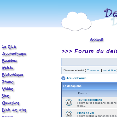
>>> Forum du del
Bienvenue invité (
Connexion
|
Inscription
Accueil Forum
Le deltaplane
Forum
Tout le deltaplane
Forum sur le deltaplane en général 
reste...
Plans de vol
Forum destiné à annoncer des sort