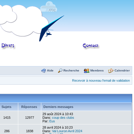
Aide
Recherche
Membres
Calendrier
Recevoir à nouveau l'email de validation
Sujets
Réponses
Derniers messages
29 août 2024 à 10:43
1415
12977
Dans:
coup des clubs
Par:
Eus
28 avril 2024 à 10:23
286
1838
Dans:
Val Louron Avril 2024