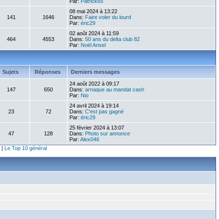
Par:
Patrick65
08 mai 2024 à 13:22
141
1646
Dans:
Faire voler du lourd
Par:
éric29
02 août 2024 à 11:59
464
4553
Dans:
50 ans du delta club 82
Par:
Noël Ansel
Sujets
Réponses
Derniers messages
24 août 2022 à 09:17
147
650
Dans:
arnaque au mandat cash
Par:
Nio
24 avril 2024 à 19:14
23
72
Dans:
C'est pas gagné
Par:
éric29
25 février 2024 à 13:07
47
128
Dans:
Photo sur annonce
Par:
Alex046
|
Le Top 10 général