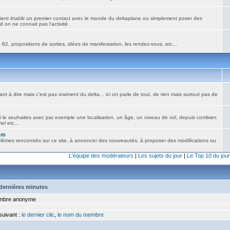
ient établir un premier contact avec le monde du deltaplane ou simplement poser des
 on ne connait pas l'activité.
82, propositions de sorties, idées de manifestation, les rendez-vous, etc...
nt à dire mais c'est pas vraiment du delta... ici on parle de tout, de rien mais surtout pas de
i le souhaites avec par exemple une localisation, un âge, un niveau de vol, depuis combien
el etc...
om
blèmes rencontrés sur ce site, à annoncer des nouveautés, à proposer des modifications ou
L'équipe des modérateurs
|
Les sujets du jour
|
Le Top 10 du jour
5 dernières minutes
bre anonyme
 suivant :
le dernier clic
,
le nom du membre