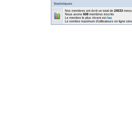
Statistiques
Nos membres ont écrit un total de
24533
mess
Nous avons
608
membres inscrits
Le membre le plus récent est
lau
Le nombre maximum d'utilisateurs en ligne sim