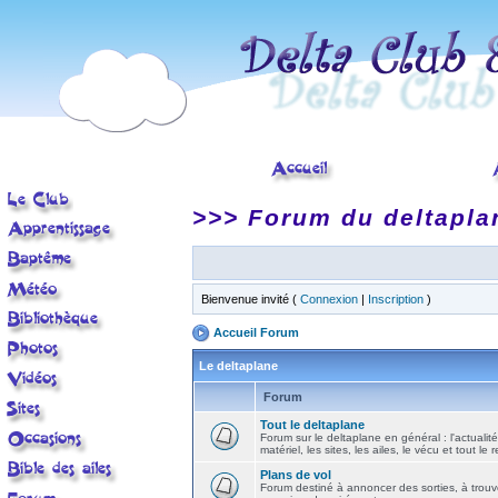
>>> Forum du deltapla
Bienvenue invité (
Connexion
|
Inscription
)
Accueil Forum
Le deltaplane
Forum
Tout le deltaplane
Forum sur le deltaplane en général : l'actualité
matériel, les sites, les ailes, le vécu et tout le r
Plans de vol
Forum destiné à annoncer des sorties, à trouv