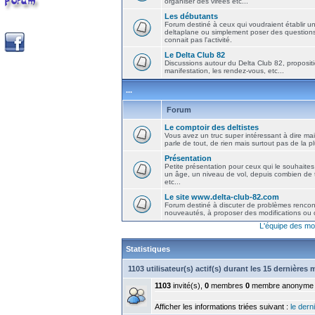
organiser des virées etc...
Les débutants
Forum destiné à ceux qui voudraient établir u
deltaplane ou simplement poser des question
connait pas l'activité.
Le Delta Club 82
Discussions autour du Delta Club 82, propositi
manifestation, les rendez-vous, etc...
...
Forum
Le comptoir des deltistes
Vous avez un truc super intéressant à dire mais
parle de tout, de rien mais surtout pas de la 
Présentation
Petite présentation pour ceux qui le souhaites
un âge, un niveau de vol, depuis combien de t
etc...
Le site www.delta-club-82.com
Forum destiné à discuter de problèmes rencont
nouveautés, à proposer des modifications ou d
L'équipe des mo
Statistiques
1103 utilisateur(s) actif(s) durant les 15 dernières
1103
invité(s),
0
membres
0
membre anonyme
Afficher les informations triées suivant :
le derni