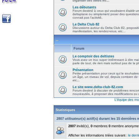
organiser des virées etc...
Les débutants
Forum destiné à ceux qui voudraient établir u
deltaplane ou simplement poser des question
connait pas l'activité.
Le Delta Club 82
Discussions autour du Delta Club 82, propositi
manifestation, les rendez-vous, etc...
...
Forum
Le comptoir des deltistes
Vous avez un truc super intéressant à dire mais
parle de tout, de rien mais surtout pas de la 
Présentation
Petite présentation pour ceux qui le souhaites
un âge, un niveau de vol, depuis combien de t
etc...
Le site www.delta-club-82.com
Forum destiné à discuter de problèmes rencont
nouveautés, à proposer des modifications ou d
L'équipe des mo
Statistiques
2807 utilisateur(s) actif(s) durant les 15 dernières
2807
invité(s),
0
membres
0
membre anonyme
Afficher les informations triées suivant :
le derni