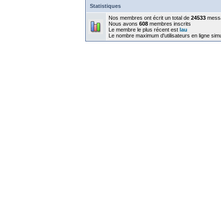
Statistiques
Nos membres ont écrit un total de
24533
mess
Nous avons
608
membres inscrits
Le membre le plus récent est
lau
Le nombre maximum d'utilisateurs en ligne sim