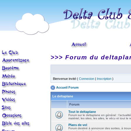
>>> Forum du deltapla
Bienvenue invité (
Connexion
|
Inscription
)
Accueil Forum
Le deltaplane
Forum
Tout le deltaplane
Forum sur le deltaplane en général : l'actualité
matériel, les sites, les ailes, le vécu et tout le r
Plans de vol
Forum destiné à annoncer des sorties, à trouv