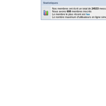
Statistiques
Nos membres ont écrit un total de
24533
mess
Nous avons
608
membres inscrits
Le membre le plus récent est
lau
Le nombre maximum d'utilisateurs en ligne sim