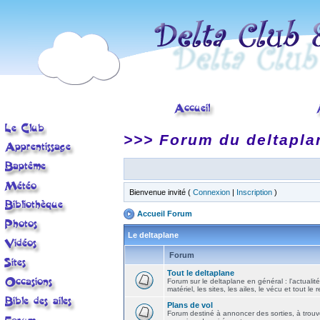
>>> Forum du deltapla
Bienvenue invité (
Connexion
|
Inscription
)
Accueil Forum
Le deltaplane
Forum
Tout le deltaplane
Forum sur le deltaplane en général : l'actualité
matériel, les sites, les ailes, le vécu et tout le r
Plans de vol
Forum destiné à annoncer des sorties, à trouv