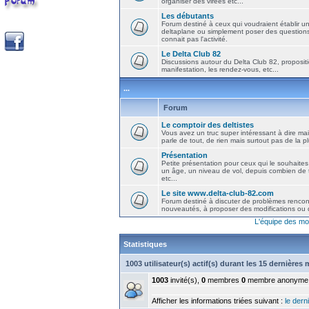
organiser des virées etc...
Les débutants
Forum destiné à ceux qui voudraient établir u
deltaplane ou simplement poser des question
connait pas l'activité.
Le Delta Club 82
Discussions autour du Delta Club 82, propositi
manifestation, les rendez-vous, etc...
...
Forum
Le comptoir des deltistes
Vous avez un truc super intéressant à dire mais
parle de tout, de rien mais surtout pas de la 
Présentation
Petite présentation pour ceux qui le souhaites
un âge, un niveau de vol, depuis combien de t
etc...
Le site www.delta-club-82.com
Forum destiné à discuter de problèmes rencont
nouveautés, à proposer des modifications ou d
L'équipe des mo
Statistiques
1003 utilisateur(s) actif(s) durant les 15 dernières
1003
invité(s),
0
membres
0
membre anonyme
Afficher les informations triées suivant :
le derni