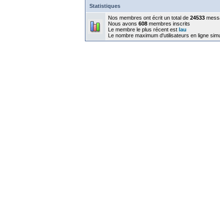
Statistiques
Nos membres ont écrit un total de
24533
mess
Nous avons
608
membres inscrits
Le membre le plus récent est
lau
Le nombre maximum d'utilisateurs en ligne sim