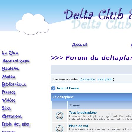
>>> Forum du deltapla
Bienvenue invité (
Connexion
|
Inscription
)
Accueil Forum
Le deltaplane
Forum
Tout le deltaplane
Forum sur le deltaplane en général : l'actualité
matériel, les sites, les ailes, le vécu et tout le r
Plans de vol
Forum destiné à annoncer des sorties, à trouv