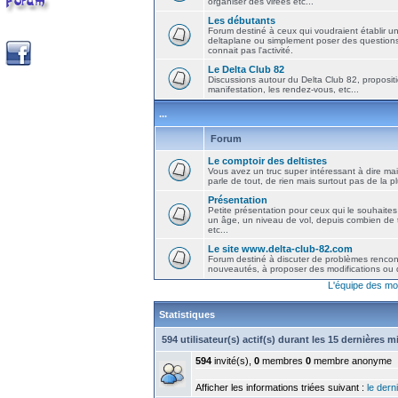
organiser des virées etc...
Les débutants
Forum destiné à ceux qui voudraient établir u
deltaplane ou simplement poser des question
connait pas l'activité.
Le Delta Club 82
Discussions autour du Delta Club 82, propositi
manifestation, les rendez-vous, etc...
...
Forum
Le comptoir des deltistes
Vous avez un truc super intéressant à dire mais
parle de tout, de rien mais surtout pas de la 
Présentation
Petite présentation pour ceux qui le souhaites
un âge, un niveau de vol, depuis combien de t
etc...
Le site www.delta-club-82.com
Forum destiné à discuter de problèmes rencont
nouveautés, à proposer des modifications ou d
L'équipe des mo
Statistiques
594 utilisateur(s) actif(s) durant les 15 dernières 
594
invité(s),
0
membres
0
membre anonyme
Afficher les informations triées suivant :
le derni