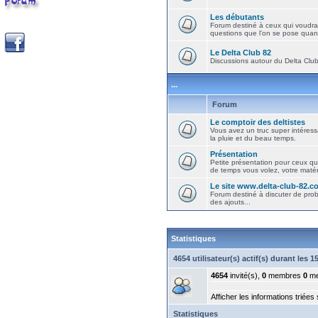
Les débutants
Forum destiné à ceux qui voudra
questions que l'on se pose quand
Le Delta Club 82
Discussions autour du Delta Club 
...
Forum
Le comptoir des deltistes
Vous avez un truc super intéressa
la pluie et du beau temps.
Présentation
Petite présentation pour ceux qu
de temps vous volez, votre matéri
Le site www.delta-club-82.c
Forum destiné à discuter de pro
des ajouts...
Statistiques
4654 utilisateur(s) actif(s) durant les 
4654
invité(s),
0
membres
0
me
Afficher les informations triées
Statistiques