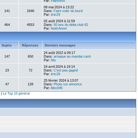
Par:
Patrick65
08 mai 2024 à 13:22
141
1646
Dans:
Faire voler du lourd
Par:
éric29
02 août 2024 à 11:59
464
4553
Dans:
50 ans du delta club 82
Par:
Noël Ansel
Sujets
Réponses
Derniers messages
24 août 2022 à 09:17
147
650
Dans:
arnaque au mandat cash
Par:
Nio
24 avril 2024 à 19:14
23
72
Dans:
C'est pas gagné
Par:
éric29
25 février 2024 à 13:07
47
128
Dans:
Photo sur annonce
Par:
Alex046
|
Le Top 10 général