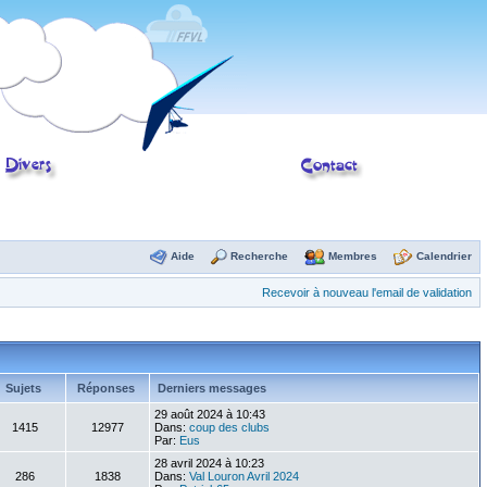
Aide
Recherche
Membres
Calendrier
Recevoir à nouveau l'email de validation
Sujets
Réponses
Derniers messages
29 août 2024 à 10:43
1415
12977
Dans:
coup des clubs
Par:
Eus
28 avril 2024 à 10:23
286
1838
Dans:
Val Louron Avril 2024