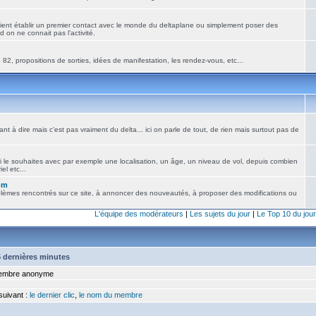
ient établir un premier contact avec le monde du deltaplane ou simplement poser des
 on ne connait pas l'activité.
82, propositions de sorties, idées de manifestation, les rendez-vous, etc...
nt à dire mais c'est pas vraiment du delta... ici on parle de tout, de rien mais surtout pas de
i le souhaites avec par exemple une localisation, un âge, un niveau de vol, depuis combien
el etc...
om
blèmes rencontrés sur ce site, à annoncer des nouveautés, à proposer des modifications ou
L'équipe des modérateurs
|
Les sujets du jour
|
Le Top 10 du jour
15 dernières minutes
mbre anonyme
 suivant :
le dernier clic
,
le nom du membre