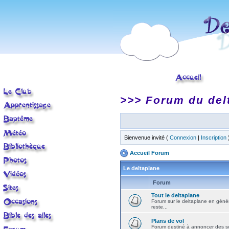
>>> Forum du del
Bienvenue invité (
Connexion
|
Inscription
Accueil Forum
Le deltaplane
Forum
Tout le deltaplane
Forum sur le deltaplane en général 
reste...
Plans de vol
Forum destiné à annoncer des sort