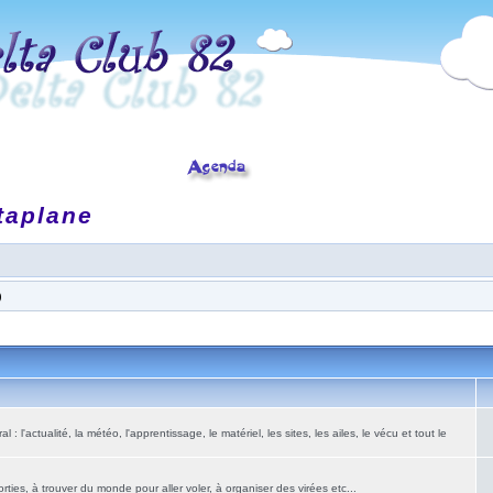
taplane
)
: l'actualité, la météo, l'apprentissage, le matériel, les sites, les ailes, le vécu et tout le
ies, à trouver du monde pour aller voler, à organiser des virées etc...