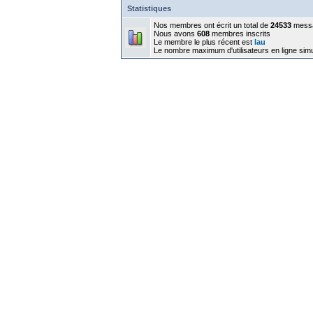
Statistiques
Nos membres ont écrit un total de
24533
mess
Nous avons
608
membres inscrits
Le membre le plus récent est
lau
Le nombre maximum d'utilisateurs en ligne sim