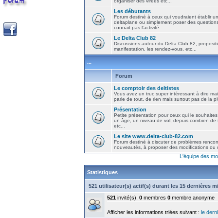
organiser des virées etc...
Les débutants
Forum destiné à ceux qui voudraient établir u
deltaplane ou simplement poser des question
connait pas l'activité.
Le Delta Club 82
Discussions autour du Delta Club 82, propositi
manifestation, les rendez-vous, etc...
...
Forum
Le comptoir des deltistes
Vous avez un truc super intéressant à dire mais
parle de tout, de rien mais surtout pas de la 
Présentation
Petite présentation pour ceux qui le souhaites
un âge, un niveau de vol, depuis combien de t
etc...
Le site www.delta-club-82.com
Forum destiné à discuter de problèmes rencont
nouveautés, à proposer des modifications ou d
L'équipe des mo
Statistiques
521 utilisateur(s) actif(s) durant les 15 dernières 
521
invité(s),
0
membres
0
membre anonyme
Afficher les informations triées suivant :
le derni