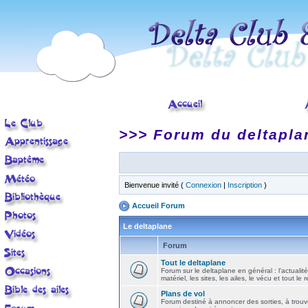
>>> Forum du deltapla
Bienvenue invité (
Connexion
|
Inscription
)
Accueil Forum
Le deltaplane
Forum
Tout le deltaplane
Forum sur le deltaplane en général : l'actualité
matériel, les sites, les ailes, le vécu et tout le r
Plans de vol
Forum destiné à annoncer des sorties, à trouv