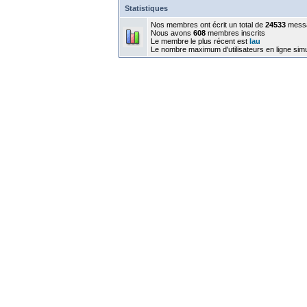
Statistiques
Nos membres ont écrit un total de
24533
mess
Nous avons
608
membres inscrits
Le membre le plus récent est
lau
Le nombre maximum d'utilisateurs en ligne sim