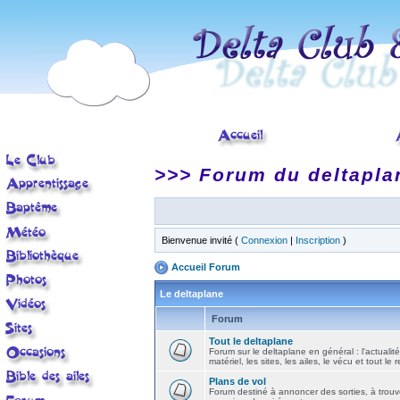
>>> Forum du deltapla
Bienvenue invité (
Connexion
|
Inscription
)
Accueil Forum
Le deltaplane
Forum
Tout le deltaplane
Forum sur le deltaplane en général : l'actualité
matériel, les sites, les ailes, le vécu et tout le r
Plans de vol
Forum destiné à annoncer des sorties, à trouv