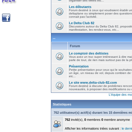
organiser des virées etc...
Les débutants
Forum destiné à ceux qui voudraient établir u
deltaplane ou simplement poser des question
connait pas l'activité.
Le Delta Club 82
Discussions autour du Delta Club 82, propositi
manifestation, les rendez-vous, etc...
...
Forum
Le comptoir des deltistes
Vous avez un truc super intéressant à dire mais
parle de tout, de rien mais surtout pas de la 
Présentation
Petite présentation pour ceux qui le souhaites
un âge, un niveau de vol, depuis combien de t
etc...
Le site www.delta-club-82.com
Forum destiné à discuter de problèmes rencont
nouveautés, à proposer des modifications ou d
L'équipe des mo
Statistiques
762 utilisateur(s) actif(s) durant les 15 dernières 
762
invité(s),
0
membres
0
membre anonyme
Afficher les informations triées suivant :
le derni