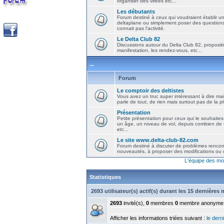
organiser des virées etc...
Les débutants
Forum destiné à ceux qui voudraient établir u
deltaplane ou simplement poser des question
connait pas l'activité.
Le Delta Club 82
Discussions autour du Delta Club 82, propositi
manifestation, les rendez-vous, etc...
...
Forum
Le comptoir des deltistes
Vous avez un truc super intéressant à dire mais
parle de tout, de rien mais surtout pas de la 
Présentation
Petite présentation pour ceux qui le souhaites
un âge, un niveau de vol, depuis combien de t
etc...
Le site www.delta-club-82.com
Forum destiné à discuter de problèmes rencont
nouveautés, à proposer des modifications ou d
L'équipe des mo
Statistiques
2693 utilisateur(s) actif(s) durant les 15 dernières
2693
invité(s),
0
membres
0
membre anonyme
Afficher les informations triées suivant :
le derni