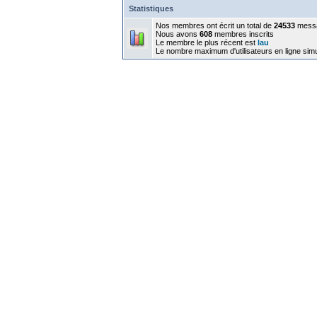
Statistiques
Nos membres ont écrit un total de
24533
mess
Nous avons
608
membres inscrits
Le membre le plus récent est
lau
Le nombre maximum d'utilisateurs en ligne sim