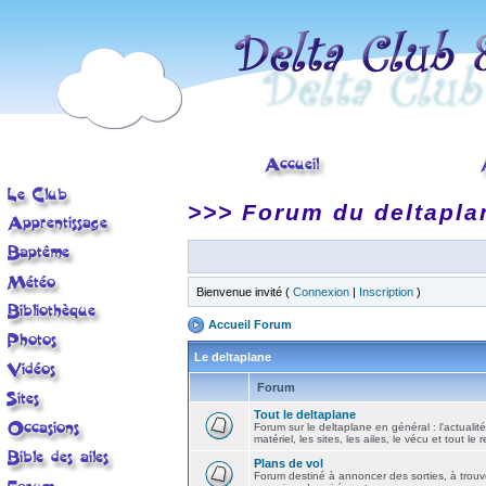
>>> Forum du deltapla
Bienvenue invité (
Connexion
|
Inscription
)
Accueil Forum
Le deltaplane
Forum
Tout le deltaplane
Forum sur le deltaplane en général : l'actualité
matériel, les sites, les ailes, le vécu et tout le r
Plans de vol
Forum destiné à annoncer des sorties, à trouv