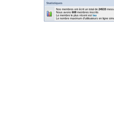
Statistiques
Nos membres ont écrit un total de
24533
mess
Nous avons
608
membres inscrits
Le membre le plus récent est
lau
Le nombre maximum d'utilisateurs en ligne sim