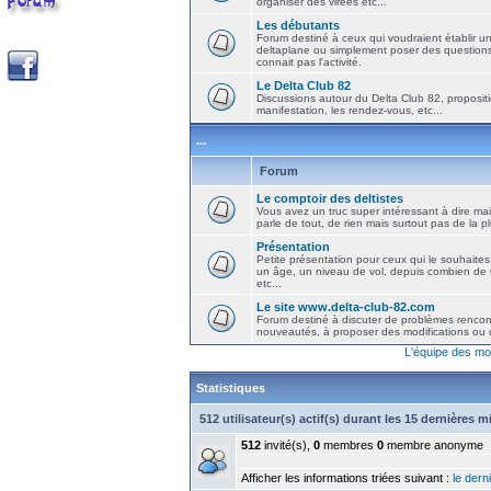
organiser des virées etc...
Les débutants
Forum destiné à ceux qui voudraient établir u
deltaplane ou simplement poser des question
connait pas l'activité.
Le Delta Club 82
Discussions autour du Delta Club 82, propositi
manifestation, les rendez-vous, etc...
...
Forum
Le comptoir des deltistes
Vous avez un truc super intéressant à dire mais
parle de tout, de rien mais surtout pas de la 
Présentation
Petite présentation pour ceux qui le souhaites
un âge, un niveau de vol, depuis combien de t
etc...
Le site www.delta-club-82.com
Forum destiné à discuter de problèmes rencont
nouveautés, à proposer des modifications ou d
L'équipe des mo
Statistiques
512 utilisateur(s) actif(s) durant les 15 dernières 
512
invité(s),
0
membres
0
membre anonyme
Afficher les informations triées suivant :
le derni