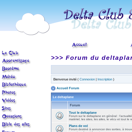
>>> Forum du deltapla
Bienvenue invité (
Connexion
|
Inscription
)
Accueil Forum
Le deltaplane
Forum
Tout le deltaplane
Forum sur le deltaplane en général : l'actualité
matériel, les sites, les ailes, le vécu et tout le r
Plans de vol
Forum destiné à annoncer des sorties, à trouv